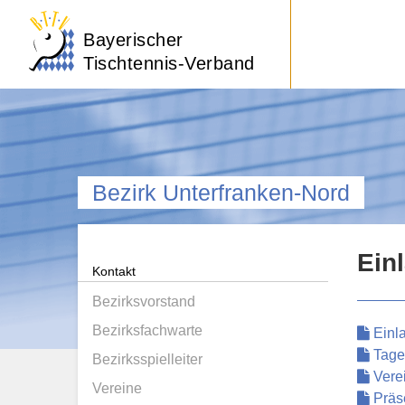
Bayerischer
Tischtennis-Verband
Bezirk Unterfranken-Nord
Ein
Kontakt
Bezirksvorstand
Bezirksfachwarte
Einl
Tage
Bezirksspielleiter
Verei
Vereine
Präs