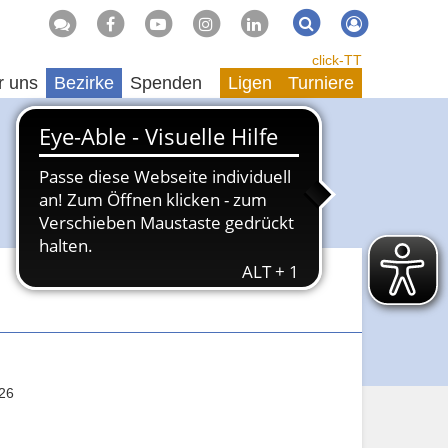
Suche
Suchen
click-TT
r uns
Bezirke
Spenden
Ligen
Turniere
026