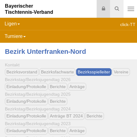
Bayerischer
Login
Suche
Tischtennis-Verband
Na
Ligen
click-TT
Turniere
Bezirk Unterfranken-Nord
Kontakt
Bezirksvorstand
Bezirksfachwarte
Bezirksspielleiter
Vereine
Bezirkstag/Bezirksjugendtag 2026
Einladung/Protokolle
Berichte
Anträge
Bezirkstag/Bezirksjugendtag 2025
Einladung/Protokolle
Berichte
Bezirkstag/Bezirksjugendtag 2024
Einladung/Protokolle
Anträge BT 2024
Berichte
Bezirkstag/Bezirksjugendtag 2023
Einladung/Protokolle
Berichte
Anträge