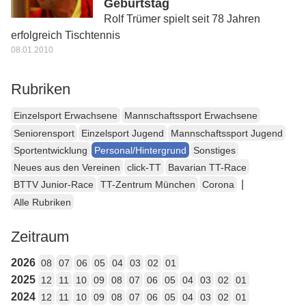
Geburtstag
Rolf Trümer spielt seit 78 Jahren
erfolgreich Tischtennis
08.01.2010
Rubriken
Einzelsport Erwachsene
Mannschaftssport Erwachsene
Seniorensport
Einzelsport Jugend
Mannschaftssport Jugend
Sportentwicklung
Personal/Hintergrund
Sonstiges
Neues aus den Vereinen
click-TT
Bavarian TT-Race
|
BTTV Junior-Race
TT-Zentrum München
Corona
Alle Rubriken
Zeitraum
2026
08
07
06
05
04
03
02
01
2025
12
11
10
09
08
07
06
05
04
03
02
01
2024
12
11
10
09
08
07
06
05
04
03
02
01