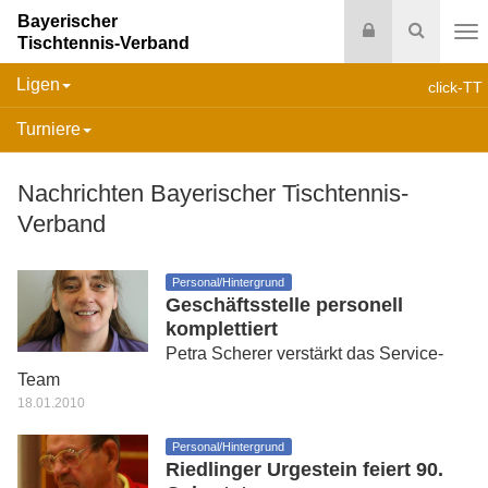
Bayerischer
Login
Suche
Tischtennis-Verband
Na
Ligen
click-TT
Turniere
Nachrichten Bayerischer Tischtennis-
Verband
Personal/Hintergrund
Geschäftsstelle personell
komplettiert
Petra Scherer verstärkt das Service-
Team
18.01.2010
Personal/Hintergrund
Riedlinger Urgestein feiert 90.