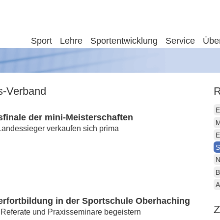
Sport
Lehre
Sportentwicklung
Service
Übe
is-Verband
R
E
finale der mini-Meisterschaften
M
Landessieger verkaufen sich prima
E
S
N
B
A
erfortbildung in der Sportschule Oberhaching
Z
 Referate und Praxisseminare begeistern