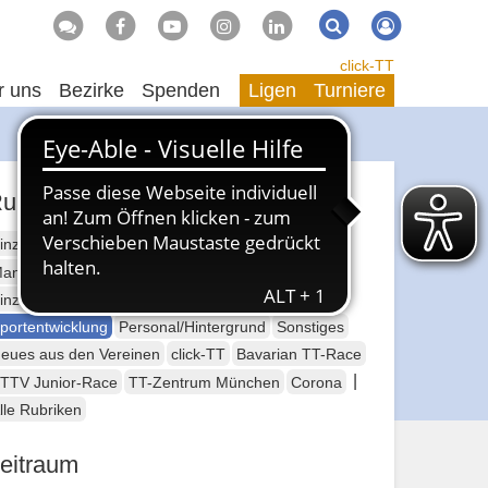
Suche
Suchen
click-TT
r uns
Bezirke
Spenden
Ligen
Turniere
ubriken
inzelsport Erwachsene
annschaftssport Erwachsene
Seniorensport
inzelsport Jugend
Mannschaftssport Jugend
portentwicklung
Personal/Hintergrund
Sonstiges
eues aus den Vereinen
click-TT
Bavarian TT-Race
|
TTV Junior-Race
TT-Zentrum München
Corona
lle Rubriken
eitraum