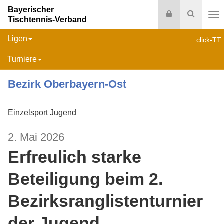
Bayerischer
Login
Suche
Tischtennis-Verband
Na
Ligen
click-TT
Turniere
Bezirk Oberbayern-Ost
Einzelsport Jugend
2. Mai 2026
Erfreulich starke
Beteiligung beim 2.
Bezirksranglistenturnier
der Jugend ...