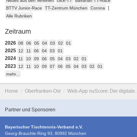
Neues aus den Vereinen
click-TT
Bavarian TT-Race
|
BTTV Junior-Race
TT-Zentrum München
Corona
Alle Rubriken
Zeitraum
2026
08
06
05
04
03
02
01
2025
12
11
06
04
03
01
2024
11
10
09
06
05
04
03
02
01
2023
12
11
10
09
07
06
05
04
03
02
01
mehr...
Home
Oberfranken-Ost
Web-App nuScore: Der digital
Partner und Sponsoren
Bayerischer Tischtennis-Verband e.V.
Georg-Brauchle-Ring 93, 80992 München