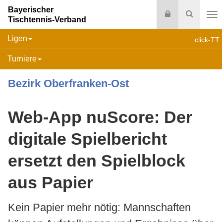
Bayerischer
Login
Suche
Tischtennis-Verband
Na
Ligen
click-TT
Turniere
Bezirk Oberfranken-Ost
Web-App nuScore: Der
digitale Spielbericht
ersetzt den Spielblock
aus Papier
Kein Papier mehr nötig: Mannschaften