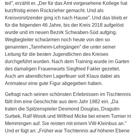
teil”, erzählt er. „Der für das Amt vorgesehene Kollege hat
kurzfristig einen
Rückzieher gemacht. Und als
Kreisvorsitzender ging ich nach Hause”. Und das blieb
er
für die folgenden 46 Jahre, bis der Kreis 2018 aufgelöst
wurde und im neuen
Bezirk Schwaben-Süd aufging.
Wegbegleiter schwärmen noch heute von den so
genannten
„Tannheim-Lehrgängen” die unter seiner
Leitung für die besten Jugendlichen des
Kreises
durchgeführt wurden. Nach dem Training wurde im Garten
des damaligen
Frauenwarts Siegfried Fakler gezeltet.
Auch am abendlichen Lagerfeuer soll Klaus
dabei als
Animateur eine gute Figur abgegeben haben.
Gefragt nach seinen schönsten Erlebnissen im Tischtennis
fällt ihm eine Geschichte
aus dem Jahr 1982 ein. „Da
traten die Spitzenspieler Desmond Douglas, Dragutin
Surbek, Ralf Wosik und Wilfried Micke bei einem Turnier in
Memmingen auf. Sie
reisten mit einem VW-Kleinbus an.”
Und er fügt an: „Früher war Tischtennis auf
höherer Ebene