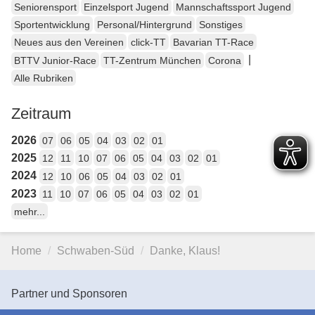
Seniorensport
Einzelsport Jugend
Mannschaftssport Jugend
Sportentwicklung
Personal/Hintergrund
Sonstiges
Neues aus den Vereinen
click-TT
Bavarian TT-Race
|
BTTV Junior-Race
TT-Zentrum München
Corona
Alle Rubriken
Zeitraum
2026
07
06
05
04
03
02
01
2025
12
11
10
07
06
05
04
03
02
01
2024
12
10
06
05
04
03
02
01
2023
11
10
07
06
05
04
03
02
01
mehr...
Home
Schwaben-Süd
Danke, Klaus!
Partner und Sponsoren