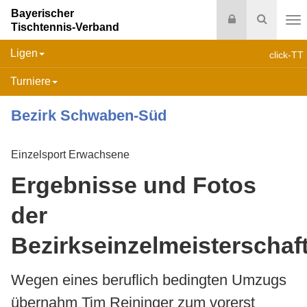
Bayerischer
Login
Suche
Tischtennis-Verband
Na
Ligen
click-TT
Turniere
Bezirk Schwaben-Süd
Einzelsport Erwachsene
Ergebnisse und Fotos
der
Bezirkseinzelmeisterschaf
Wegen eines beruflich bedingten Umzugs
übernahm Tim Reininger zum vorerst