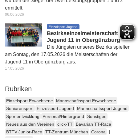
wurden die Sieger der zwei Leistungsgruppen 1 und 2
ermittelt.
06.06.2026
Einzelsport Jugend
Bezirkseinzelmeisterschaft
Jugend 11 in Obergünzburg
Die Jüngsten unseres Bezirks spielten
am Sontag, den 17.05.2026 die Meisterschaften der
Jugend 11 in Obergünzburg aus.
17.05.2026
Rubriken
Einzelsport Erwachsene
Mannschaftssport Erwachsene
Seniorensport
Einzelsport Jugend
Mannschaftssport Jugend
Sportentwicklung
Personal/Hintergrund
Sonstiges
Neues aus den Vereinen
click-TT
Bavarian TT-Race
|
BTTV Junior-Race
TT-Zentrum München
Corona