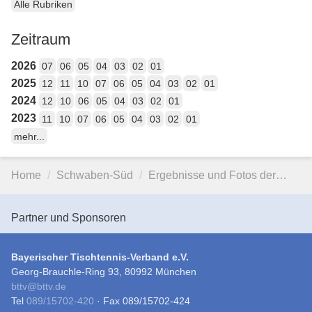
Alle Rubriken
Zeitraum
2026
07
06
05
04
03
02
01
2025
12
11
10
07
06
05
04
03
02
01
2024
12
10
06
05
04
03
02
01
2023
11
10
07
06
05
04
03
02
01
mehr...
Home
Schwaben-Süd
Ergebnisse und Fotos der…
Partner und Sponsoren
Bayerischer Tischtennis-Verband e.V.
Georg-Brauchle-Ring 93, 80992 München
bttv
@
bttv.de
Tel
089/15702-420
· Fax 089/15702-424