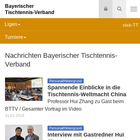
Bayerischer
Login
Suche
Tischtennis-Verband
Na
Ligen
click-TT
Turniere
Nachrichten Bayerischer Tischtennis-
Verband
Personal/Hintergrund
Spannende Einblicke in die
Tischtennis-Weltmacht China
Professor Hui Zhang zu Gast beim
BTTV / Gesamter Vortrag im Video
31.01.2018
Personal/Hintergrund
Interview mit Gastredner Hui