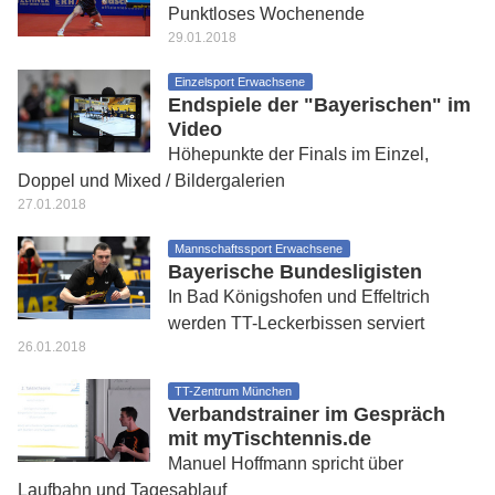
Punktloses Wochenende
29.01.2018
Einzelsport Erwachsene
Endspiele der "Bayerischen" im
Video
Höhepunkte der Finals im Einzel,
Doppel und Mixed / Bildergalerien
27.01.2018
Mannschaftssport Erwachsene
Bayerische Bundesligisten
In Bad Königshofen und Effeltrich
werden TT-Leckerbissen serviert
26.01.2018
TT-Zentrum München
Verbandstrainer im Gespräch
mit myTischtennis.de
Manuel Hoffmann spricht über
Laufbahn und Tagesablauf