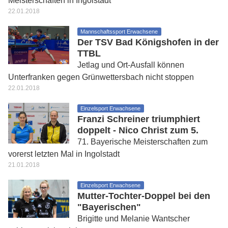
Meisterschaften in Ingolstadt
22.01.2018
Mannschaftssport Erwachsene
Der TSV Bad Königshofen in der
TTBL
Jetlag und Ort-Ausfall können
Unterfranken gegen Grünwettersbach nicht stoppen
22.01.2018
Einzelsport Erwachsene
Franzi Schreiner triumphiert
doppelt - Nico Christ zum 5.
71. Bayerische Meisterschaften zum
vorerst letzten Mal in Ingolstadt
21.01.2018
Einzelsport Erwachsene
Mutter-Tochter-Doppel bei den
"Bayerischen"
Brigitte und Melanie Wantscher