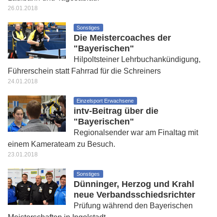
26.01.2018
Sonstiges
Die Meistercoaches der
"Bayerischen"
Hilpoltsteiner Lehrbuchankündigung,
Führerschein statt Fahrrad für die Schreiners
24.01.2018
Einzelsport Erwachsene
intv-Beitrag über die
"Bayerischen"
Regionalsender war am Finaltag mit
einem Kamerateam zu Besuch.
23.01.2018
Sonstiges
Dünninger, Herzog und Krahl
neue Verbandsschiedsrichter
Prüfung während den Bayerischen