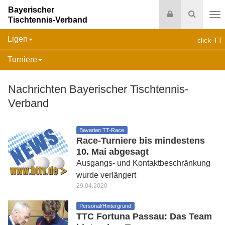
Bayerischer
Login
Suche
Tischtennis-Verband
Na
Ligen
click-TT
Turniere
Nachrichten Bayerischer Tischtennis-
Verband
Bavarian TT-Race
Race-Turniere bis mindestens
10. Mai abgesagt
Ausgangs- und Kontaktbeschränkung
wurde verlängert
29.04.2020
Personal/Hintergrund
TTC Fortuna Passau: Das Team