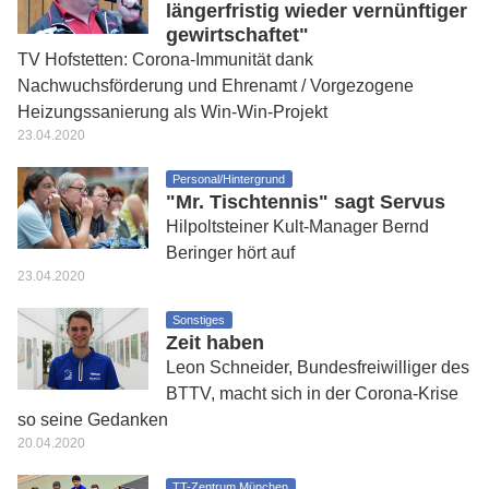
längerfristig wieder vernünftiger
gewirtschaftet"
TV Hofstetten: Corona-Immunität dank
Nachwuchsförderung und Ehrenamt / Vorgezogene
Heizungssanierung als Win-Win-Projekt
23.04.2020
Personal/Hintergrund
"Mr. Tischtennis" sagt Servus
Hilpoltsteiner Kult-Manager Bernd
Beringer hört auf
23.04.2020
Sonstiges
Zeit haben
Leon Schneider, Bundesfreiwilliger des
BTTV, macht sich in der Corona-Krise
so seine Gedanken
20.04.2020
TT-Zentrum München