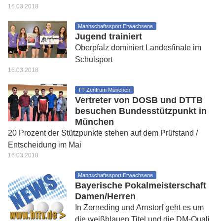
16.03.2018
Mannschaftssport Erwachsene
Jugend trainiert
Oberpfalz dominiert Landesfinale im
Schulsport
16.03.2018
TT-Zentrum München
Vertreter von DOSB und DTTB
besuchen Bundesstützpunkt in
München
20 Prozent der Stützpunkte stehen auf dem Prüfstand /
Entscheidung im Mai
16.03.2018
Mannschaftssport Erwachsene
Bayerische Pokalmeisterschaft
Damen/Herren
In Zorneding und Arnstorf geht es um
die weißblauen Titel und die DM-Quali