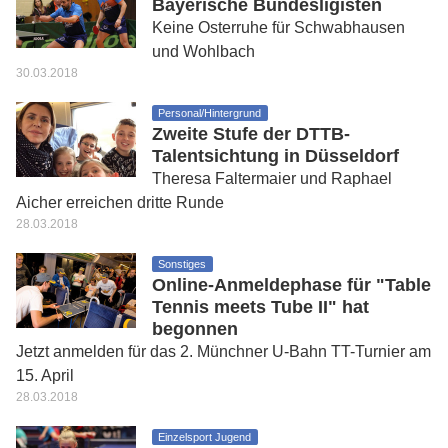
Bayerische Bundesligisten
Keine Osterruhe für Schwabhausen
und Wohlbach
30.03.2018
Personal/Hintergrund
Zweite Stufe der DTTB-
Talentsichtung in Düsseldorf
Theresa Faltermaier und Raphael
Aicher erreichen dritte Runde
28.03.2018
Sonstiges
Online-Anmeldephase für "Table
Tennis meets Tube II" hat
begonnen
Jetzt anmelden für das 2. Münchner U-Bahn TT-Turnier am
15. April
28.03.2018
Einzelsport Jugend