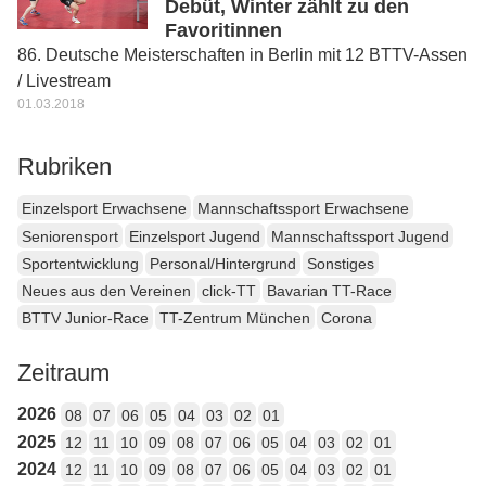
Debüt, Winter zählt zu den
Favoritinnen
86. Deutsche Meisterschaften in Berlin mit 12 BTTV-Assen
/ Livestream
01.03.2018
Rubriken
Einzelsport Erwachsene
Mannschaftssport Erwachsene
Seniorensport
Einzelsport Jugend
Mannschaftssport Jugend
Sportentwicklung
Personal/Hintergrund
Sonstiges
Neues aus den Vereinen
click-TT
Bavarian TT-Race
BTTV Junior-Race
TT-Zentrum München
Corona
Zeitraum
2026
08
07
06
05
04
03
02
01
2025
12
11
10
09
08
07
06
05
04
03
02
01
2024
12
11
10
09
08
07
06
05
04
03
02
01