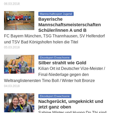
06.03.2018
Mannschaftssport Jugend
Bayerische
Mannschaftsmeisterschaften
Schüler/innen A und B
FC Bayern München, TSG Thannhausen, SV Helfendorf
und TSV Bad Königshofen holen die Titel
05.03.2018
Einzelsport Erwachsene
Silber strahlt wie Gold
Kilian Ort ist Deutscher Vize-Meister /
Final-Niederlage gegen den
Weltranglistenersten Timo Boll / Winter holt Bronze
04.03.2018
Einzelsport Erwachsene
Nachgerückt, umgeknickt und
jetzt ganz oben
Sabine Winter und Huong Do Thi sind