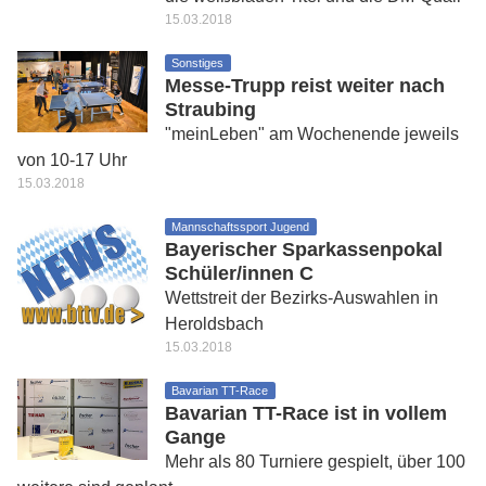
15.03.2018
Sonstiges
Messe-Trupp reist weiter nach
Straubing
"meinLeben" am Wochenende jeweils
von 10-17 Uhr
15.03.2018
Mannschaftssport Jugend
Bayerischer Sparkassenpokal
Schüler/innen C
Wettstreit der Bezirks-Auswahlen in
Heroldsbach
15.03.2018
Bavarian TT-Race
Bavarian TT-Race ist in vollem
Gange
Mehr als 80 Turniere gespielt, über 100