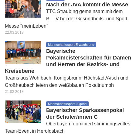
Nach der JVA kommt die Messe
TTC Straubing gemeinsam mit dem
BTTV bei der Gesundheits- und Sport-
Messe "meinLeben"
22.03.2018
Mannschaftssport Erwachsene
Bayerische
Pokalmeisterschaften für Damen
und Herren der Bezirks- und
Kreisebene
Teams aus Wohlbach, Königsbrunn, Höchstadt/Aisch und
Großheubach feiern den weißblauen Pokaltriumph
21.03.2018
Mannschaftssport Jugend
Bayerischer Sparkassenpokal
der Schüler/innen C
Oberbayern dominiert stimmungsvolles
Team-Event in Heroldsbach