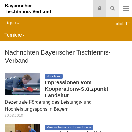
Bayerischer
Login
Suche
Tischtennis-Verband
Na
Ligen
click-TT
Turniere
Nachrichten Bayerischer Tischtennis-
Verband
Sonstiges
Impressionen vom
Kooperations-Stützpunkt
Landshut
Dezentrale Förderung des Leistungs- und
Hochleistungssports in Bayern
30.03.2018
Mannschaftssport Erwachsene