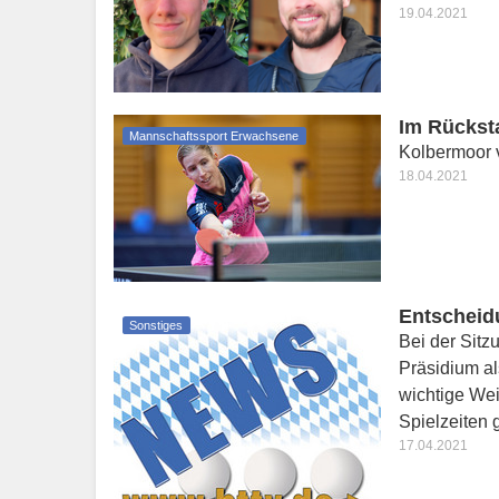
19.04.2021
Im Rückst
Mannschaftssport Erwachsene
Kolbermoor v
18.04.2021
Entscheid
Sonstiges
Bei der Sit
Präsidium a
wichtige Wei
Spielzeiten g
17.04.2021