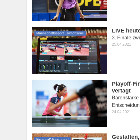
LIVE heut
Mannschaftssport Erwachsene
3. Finale zw
25.04.2021
Playoff-Fi
vertagt
Bärenstarke
Entscheidun
24.04.2021
Gestatten,
Personal/Hintergrund