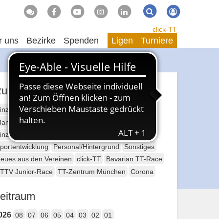
Suche
Suchen
click-TT
r uns
Bezirke
Spenden
Ligen
Turniere
ubriken
inzelsport Erwachsene
annschaftssport Erwachsene
Seniorensport
inzelsport Jugend
Mannschaftssport Jugend
portentwicklung
Personal/Hintergrund
Sonstiges
eues aus den Vereinen
click-TT
Bavarian TT-Race
TTV Junior-Race
TT-Zentrum München
Corona
eitraum
026
08
07
06
05
04
03
02
01