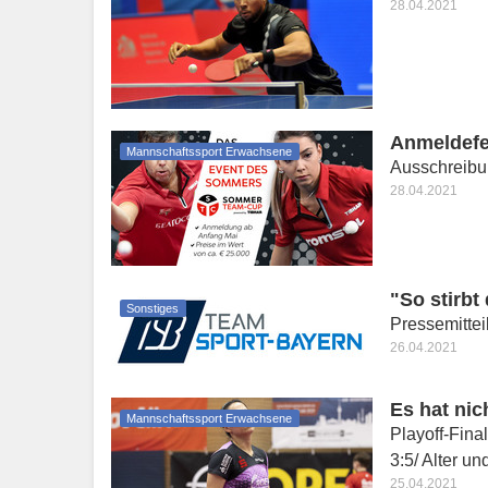
28.04.2021
Anmeldefe
Mannschaftssport Erwachsene
Ausschreibu
28.04.2021
"So stirbt
Sonstiges
Pressemitte
26.04.2021
Es hat nic
Mannschaftssport Erwachsene
Playoff-Fina
3:5/ Alter un
25.04.2021