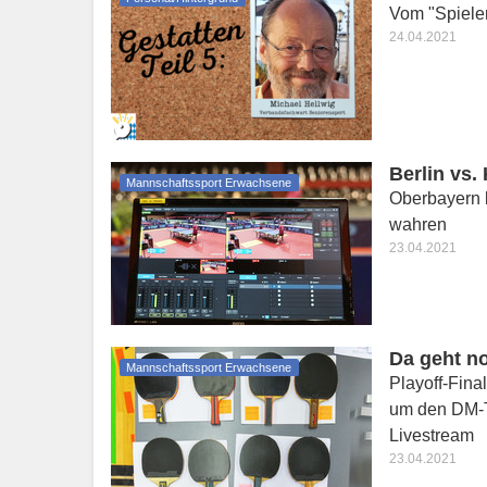
Vom "Spiele
24.04.2021
Berlin vs.
Mannschaftssport Erwachsene
Oberbayern 
wahren
23.04.2021
Da geht n
Mannschaftssport Erwachsene
Playoff-Fina
um den DM-T
Livestream
23.04.2021