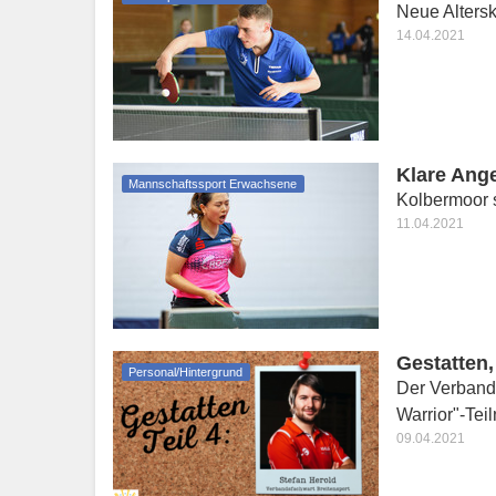
Neue Alters
14.04.2021
Klare Ange
Mannschaftssport Erwachsene
Kolbermoor s
11.04.2021
Gestatten,
Personal/Hintergrund
Der Verbands
Warrior"-Tei
09.04.2021