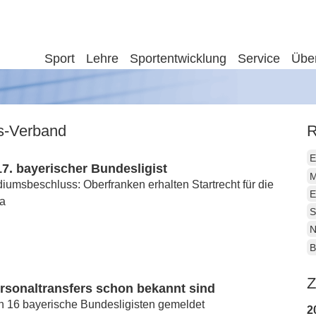
Sport
Lehre
Sportentwicklung
Service
Übe
is-Verband
R
E
 17. bayerischer Bundesligist
M
umsbeschluss: Oberfranken erhalten Startrecht für die
E
ga
S
N
B
Z
rsonaltransfers schon bekannt sind
n 16 bayerische Bundesligisten gemeldet
2