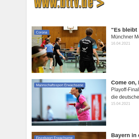
"Es bleib
Corona
Münchner Mer
16.04.2021
Come on, 
Mannschaftssport Erwachsene
Playoff-Fina
die deutsche
15.04.2021
Bayern in 
Einzelsport Erwachsene