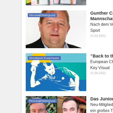
Gunther Cz
Personal/Hintergrund
Mannscha
Nach dem Ve
Sport
21.04.2021
"Back to t
Einzelsport Erwachsene
European Ch
Key Visual
21.04.2021
Das Junio
Personal/Hintergrund
Neu-Mitglie
ein großes 