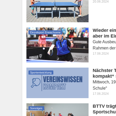
20.06.2024
Wieder ein
Einzelsport Erwachsene
aber im Ei
Gute Ausbeut
Rahmen der 
17.06.2024
Nächster T
Sportentwicklung
kompakt“ s
Mittwoch, 19
Schule“
17.06.2024
BTTV träg
Sonstiges
Sportschu