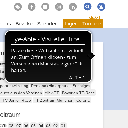
Suche
Suchen
click-TT
r uns
Bezirke
Spenden
Ligen
Turniere
ubriken
inzelsport Erwachsene
annschaftssport Erwachsene
Seniorensport
inzelsport Jugend
Mannschaftssport Jugend
portentwicklung
Personal/Hintergrund
Sonstiges
eues aus den Vereinen
click-TT
Bavarian TT-Race
TTV Junior-Race
TT-Zentrum München
Corona
eitraum
026
08
07
06
05
04
03
02
01