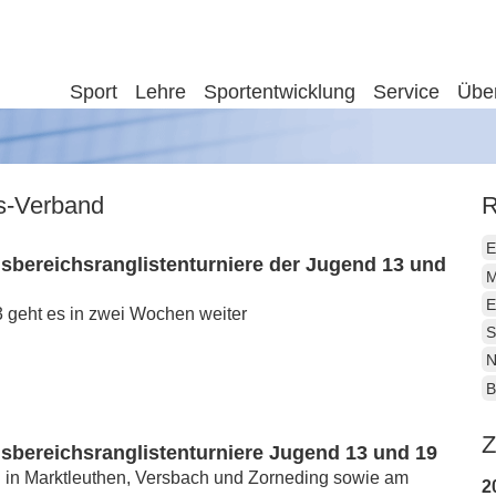
Sport
Lehre
Sportentwicklung
Service
Übe
is-Verband
R
E
sbereichsranglistenturniere der Jugend 13 und
M
E
3 geht es in zwei Wochen weiter
S
N
B
Z
sbereichsranglistenturniere Jugend 13 und 19
in Marktleuthen, Versbach und Zorneding sowie am
2