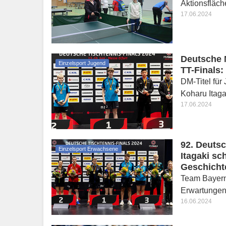
Aktionsfläch
17.06.2024
Deutsche 
Einzelsport Jugend
TT-Finals:
DM-Titel für
Koharu Itag
17.06.2024
92. Deuts
Einzelsport Erwachsene
Itagaki sc
Geschicht
Team Bayern 
Erwartunge
16.06.2024