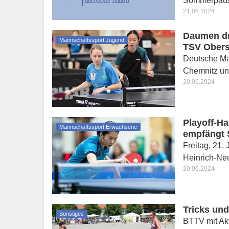
Sommerpau
21.06.2024
Daumen dr
Mannschaftssport Jugend
TSV Obers
Deutsche Ma
Chemnitz un
20.06.2024
Playoff-Ha
Mannschaftssport Erwachsene
empfängt S
Freitag, 21.
Heinrich-Ne
20.06.2024
Tricks un
Sonstiges
BTTV mit Ak