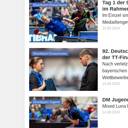
Tag 1 der
Einzelsport Erwachsene
im Rahmen
Im Einzel si
Medaillenge
15.06.2024
92. Deuts
Einzelsport Erwachsene
der TT-Fin
Nach verlet
bayerischen
Wettbewerb
14.06.2024
DM Jugend 
Einzelsport Jugend
Mixed Luna B
14.06.2024