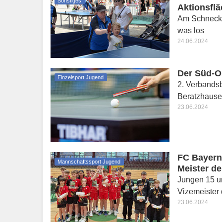
Sonstiges
Aktionsfl
Am Schnecke
was los
24.06.2024
Der Süd-O
Einzelsport Jugend
2. Verbandsb
Beratzhaus
23.06.2024
FC Bayern
Mannschaftssport Jugend
Meister d
Jungen 15 u
Vizemeister
23.06.2024