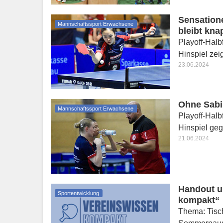
Sensation
Mannschaftssport Erwachsene
bleibt kna
Playoff-Halb
Hinspiel zei
23.06.2024
Ohne Sabi
Mannschaftssport Erwachsene
Playoff-Halb
Hinspiel geg
21.06.2024
Handout u
Sportentwicklung
kompakt“
Thema: Tisc