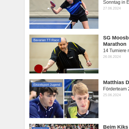
Sonntag in 
27.06.2024
SG Moosbu
Bavarian TT-Race
Marathon
14 Turniere
26.06.2024
Matthias 
Einzelsport Jugend
Förderteam 2
25.06.2024
Beim Kiks 