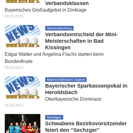
Verbandsklassen
Bayerisches Großaufgebot in Dinklage
09.05.2013
Sportentwicklung
Verbandsentscheid der Mini-
Meisterschaften in Bad
Kissingen
Edgar Walter und Angelina Flachs starten beim
Bundesfinale
05.05.2013
Mannschaftssport Jugend
Bayerischer Sparkassenpokal in
Heroldsbach
Oberbayerische Dominanz
05.05.2013
Sonstiges
Schwabens Bezirksvorsitzender
feiert den "Sechzger"