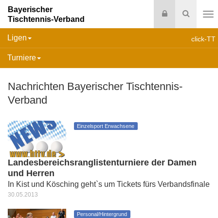
Bayerischer
Login
Suche
Tischtennis-Verband
Na
Ligen
click-TT
Turniere
Nachrichten Bayerischer Tischtennis-
Verband
Einzelsport Erwachsene
Landesbereichsranglistenturniere der Damen
und Herren
In Kist und Kösching geht`s um Tickets fürs Verbandsfinale
30.05.2013
Personal/Hintergrund