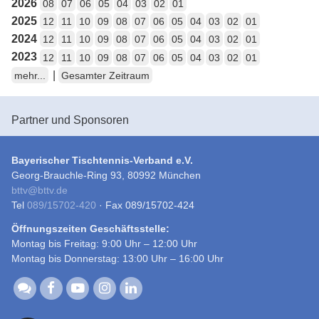
2026
08
07
06
05
04
03
02
01
2025
12
11
10
09
08
07
06
05
04
03
02
01
2024
12
11
10
09
08
07
06
05
04
03
02
01
2023
12
11
10
09
08
07
06
05
04
03
02
01
|
mehr...
Gesamter Zeitraum
Partner und Sponsoren
Bayerischer Tischtennis-Verband e.V.
Georg-Brauchle-Ring 93, 80992 München
bttv
@
bttv.de
Tel
089/15702-420
· Fax 089/15702-424
Öffnungszeiten Geschäftsstelle:
Montag bis Freitag: 9:00 Uhr – 12:00 Uhr
Montag bis Donnerstag: 13:00 Uhr – 16:00 Uhr