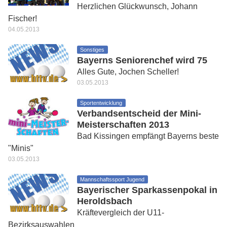
Herzlichen Glückwunsch, Johann
Fischer!
04.05.2013
Sonstiges
Bayerns Seniorenchef wird 75
Alles Gute, Jochen Scheller!
03.05.2013
Sportentwicklung
Verbandsentscheid der Mini-
Meisterschaften 2013
Bad Kissingen empfängt Bayerns beste
"Minis"
03.05.2013
Mannschaftssport Jugend
Bayerischer Sparkassenpokal in
Heroldsbach
Kräftevergleich der U11-
Bezirksauswahlen