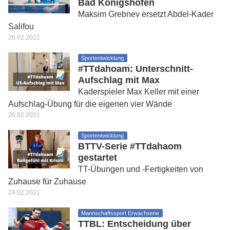
Bad Königshofen
Maksim Grebnev ersetzt Abdel-Kader
Salifou
26.02.2021
Sportentwicklung
#TTdahoam: Unterschnitt-
Aufschlag mit Max
Kaderspieler Max Keller mit einer
Aufschlag-Übung für die eigenen vier Wände
25.02.2021
Sportentwicklung
BTTV-Serie #TTdahaom
gestartet
TT-Übungen und -Fertigkeiten von
Zuhause für Zuhause
24.02.2021
Mannschaftssport Erwachsene
TTBL: Entscheidung über