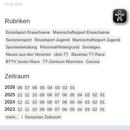
02.02.2021
Rubriken
Einzelsport Erwachsene
Mannschaftssport Erwachsene
Seniorensport
Einzelsport Jugend
Mannschaftssport Jugend
Sportentwicklung
Personal/Hintergrund
Sonstiges
Neues aus den Vereinen
click-TT
Bavarian TT-Race
BTTV Junior-Race
TT-Zentrum München
Corona
Zeitraum
2026
08
07
06
05
04
03
02
01
2025
12
11
10
09
08
07
06
05
04
03
02
01
2024
12
11
10
09
08
07
06
05
04
03
02
01
2023
12
11
10
09
08
07
06
05
04
03
02
01
|
mehr...
Gesamter Zeitraum