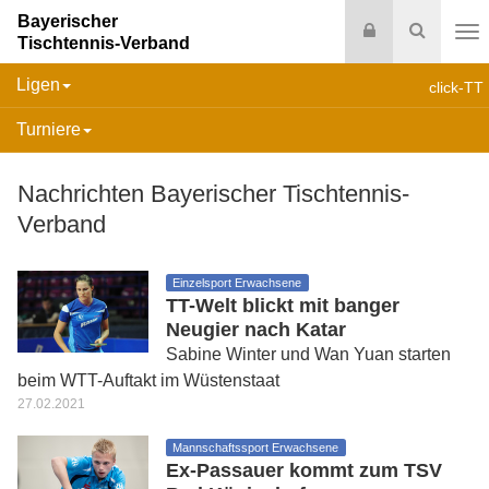
Bayerischer
Login
Suche
Tischtennis-Verband
Na
Ligen
click-TT
Turniere
Nachrichten Bayerischer Tischtennis-
Verband
Einzelsport Erwachsene
TT-Welt blickt mit banger
Neugier nach Katar
Sabine Winter und Wan Yuan starten
beim WTT-Auftakt im Wüstenstaat
27.02.2021
Mannschaftssport Erwachsene
Ex-Passauer kommt zum TSV