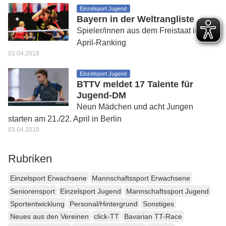
Einzelsport Jugend
Bayern in der Weltrangliste
Spieler/innen aus dem Freistaat im
April-Ranking
03.04.2018
Einzelsport Jugend
BTTV meldet 17 Talente für
Jugend-DM
Neun Mädchen und acht Jungen
starten am 21./22. April in Berlin
03.04.2018
Rubriken
Einzelsport Erwachsene
Mannschaftssport Erwachsene
Seniorensport
Einzelsport Jugend
Mannschaftssport Jugend
Sportentwicklung
Personal/Hintergrund
Sonstiges
Neues aus den Vereinen
click-TT
Bavarian TT-Race