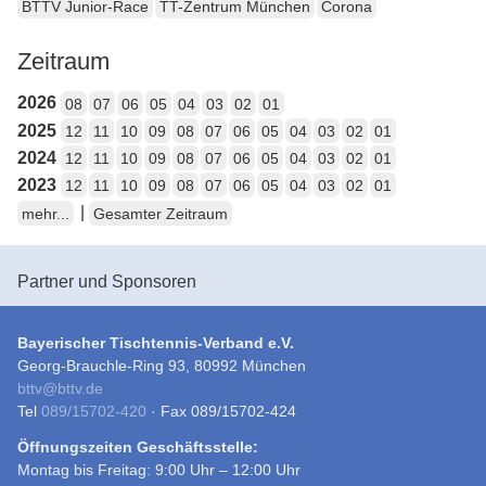
BTTV Junior-Race
TT-Zentrum München
Corona
Zeitraum
2026
08
07
06
05
04
03
02
01
2025
12
11
10
09
08
07
06
05
04
03
02
01
2024
12
11
10
09
08
07
06
05
04
03
02
01
2023
12
11
10
09
08
07
06
05
04
03
02
01
|
mehr...
Gesamter Zeitraum
Partner und Sponsoren
Bayerischer Tischtennis-Verband e.V.
Georg-Brauchle-Ring 93, 80992 München
bttv
@
bttv.de
Tel
089/15702-420
· Fax 089/15702-424
Öffnungszeiten Geschäftsstelle:
Montag bis Freitag: 9:00 Uhr – 12:00 Uhr