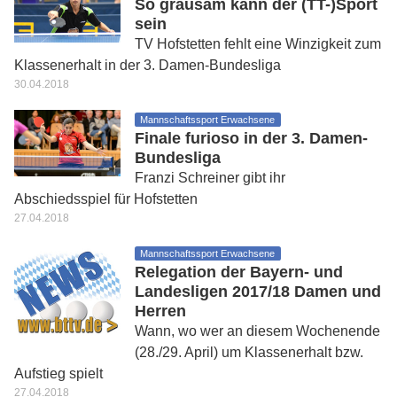
So grausam kann der (TT-)Sport
sein
TV Hofstetten fehlt eine Winzigkeit zum
Klassenerhalt in der 3. Damen-Bundesliga
30.04.2018
Mannschaftssport Erwachsene
Finale furioso in der 3. Damen-
Bundesliga
Franzi Schreiner gibt ihr
Abschiedsspiel für Hofstetten
27.04.2018
Mannschaftssport Erwachsene
Relegation der Bayern- und
Landesligen 2017/18 Damen und
Herren
Wann, wo wer an diesem Wochenende
(28./29. April) um Klassenerhalt bzw.
Aufstieg spielt
27.04.2018