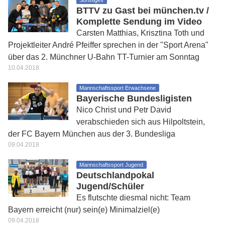
Sonstiges
BTTV zu Gast bei münchen.tv /
Komplette Sendung im Video
Carsten Matthias, Krisztina Toth und
Projektleiter André Pfeiffer sprechen in der "Sport Arena"
über das 2. Münchner U-Bahn TT-Turnier am Sonntag
10.04.2018
Mannschaftssport Erwachsene
Bayerische Bundesligisten
Nico Christ und Petr David
verabschieden sich aus Hilpoltstein,
der FC Bayern München aus der 3. Bundesliga
09.04.2018
Mannschaftssport Jugend
Deutschlandpokal
Jugend/Schüler
Es flutschte diesmal nicht: Team
Bayern erreicht (nur) sein(e) Minimalziel(e)
09.04.2018