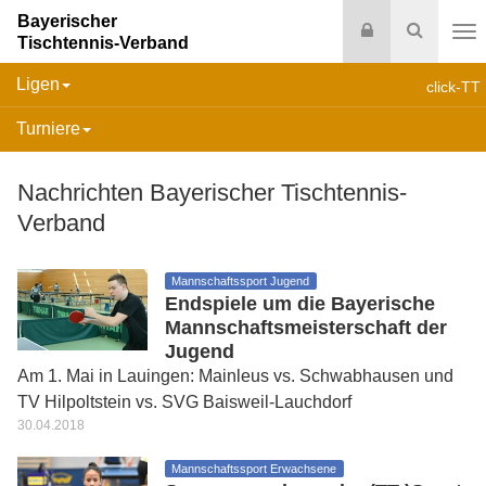
Bayerischer
Login
Suche
Tischtennis-Verband
Na
Ligen
click-TT
Turniere
Nachrichten Bayerischer Tischtennis-
Verband
Mannschaftssport Jugend
Endspiele um die Bayerische
Mannschaftsmeisterschaft der
Jugend
Am 1. Mai in Lauingen: Mainleus vs. Schwabhausen und
TV Hilpoltstein vs. SVG Baisweil-Lauchdorf
30.04.2018
Mannschaftssport Erwachsene