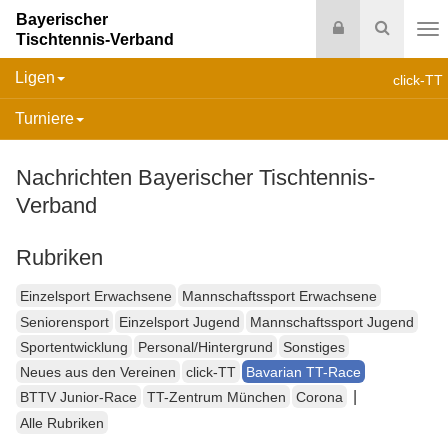
Bayerischer
Login
Suche
Tischtennis-Verband
Na
Ligen
click-TT
Turniere
Nachrichten Bayerischer Tischtennis-
Verband
Rubriken
Einzelsport Erwachsene
Mannschaftssport Erwachsene
Seniorensport
Einzelsport Jugend
Mannschaftssport Jugend
Sportentwicklung
Personal/Hintergrund
Sonstiges
Neues aus den Vereinen
click-TT
Bavarian TT-Race
|
BTTV Junior-Race
TT-Zentrum München
Corona
Alle Rubriken