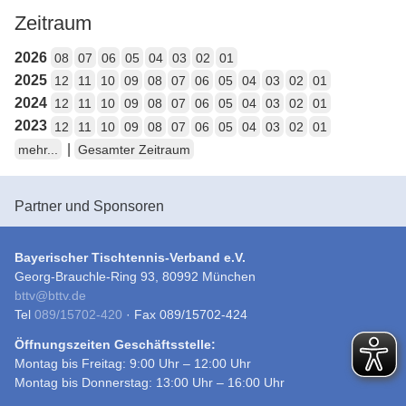
Zeitraum
2026
08
07
06
05
04
03
02
01
2025
12
11
10
09
08
07
06
05
04
03
02
01
2024
12
11
10
09
08
07
06
05
04
03
02
01
2023
12
11
10
09
08
07
06
05
04
03
02
01
|
mehr...
Gesamter Zeitraum
Partner und Sponsoren
Bayerischer Tischtennis-Verband e.V.
Georg-Brauchle-Ring 93, 80992 München
bttv
@
bttv.de
Tel
089/15702-420
· Fax 089/15702-424
Öffnungszeiten Geschäftsstelle:
Montag bis Freitag: 9:00 Uhr – 12:00 Uhr
Montag bis Donnerstag: 13:00 Uhr – 16:00 Uhr