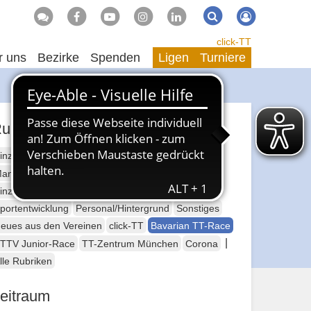
Suche
Suchen
click-TT
r uns
Bezirke
Spenden
Ligen
Turniere
ubriken
inzelsport Erwachsene
annschaftssport Erwachsene
Seniorensport
inzelsport Jugend
Mannschaftssport Jugend
portentwicklung
Personal/Hintergrund
Sonstiges
eues aus den Vereinen
click-TT
Bavarian TT-Race
|
TTV Junior-Race
TT-Zentrum München
Corona
lle Rubriken
eitraum