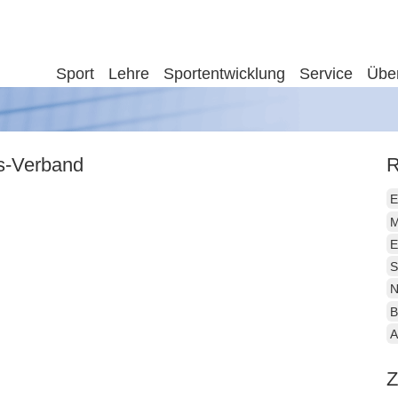
Sport
Lehre
Sportentwicklung
Service
Übe
is-Verband
R
E
M
E
S
N
B
A
Z