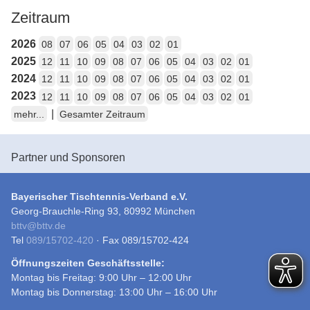
Zeitraum
2026
08
07
06
05
04
03
02
01
2025
12
11
10
09
08
07
06
05
04
03
02
01
2024
12
11
10
09
08
07
06
05
04
03
02
01
2023
12
11
10
09
08
07
06
05
04
03
02
01
|
mehr...
Gesamter Zeitraum
Partner und Sponsoren
Bayerischer Tischtennis-Verband e.V.
Georg-Brauchle-Ring 93, 80992 München
bttv
@
bttv.de
Tel
089/15702-420
· Fax 089/15702-424
Öffnungszeiten Geschäftsstelle:
Montag bis Freitag: 9:00 Uhr – 12:00 Uhr
Montag bis Donnerstag: 13:00 Uhr – 16:00 Uhr