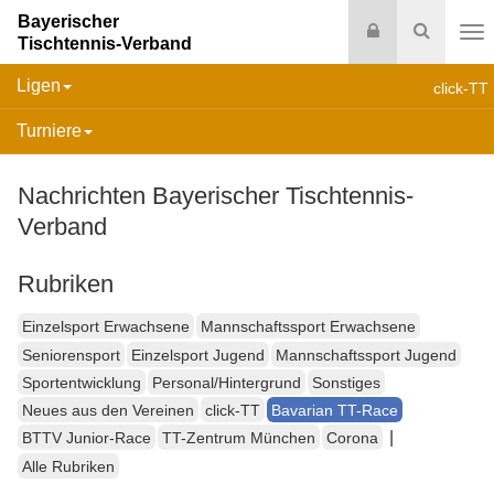
Bayerischer
Login
Suche
Tischtennis-Verband
Na
Ligen
click-TT
Turniere
Nachrichten Bayerischer Tischtennis-
Verband
Rubriken
Einzelsport Erwachsene
Mannschaftssport Erwachsene
Seniorensport
Einzelsport Jugend
Mannschaftssport Jugend
Sportentwicklung
Personal/Hintergrund
Sonstiges
Neues aus den Vereinen
click-TT
Bavarian TT-Race
|
BTTV Junior-Race
TT-Zentrum München
Corona
Alle Rubriken