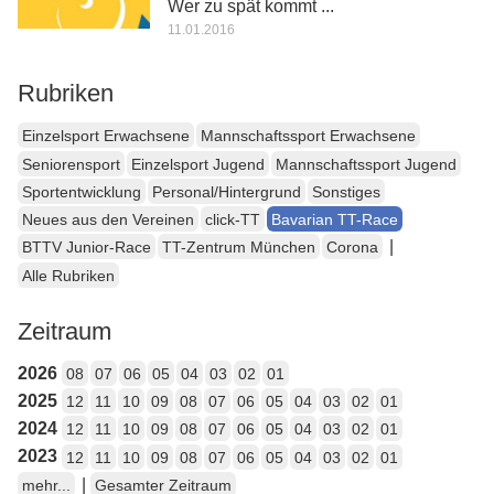
Wer zu spät kommt ...
11.01.2016
Rubriken
Einzelsport Erwachsene
Mannschaftssport Erwachsene
Seniorensport
Einzelsport Jugend
Mannschaftssport Jugend
Sportentwicklung
Personal/Hintergrund
Sonstiges
Neues aus den Vereinen
click-TT
Bavarian TT-Race
|
BTTV Junior-Race
TT-Zentrum München
Corona
Alle Rubriken
Zeitraum
2026
08
07
06
05
04
03
02
01
2025
12
11
10
09
08
07
06
05
04
03
02
01
2024
12
11
10
09
08
07
06
05
04
03
02
01
2023
12
11
10
09
08
07
06
05
04
03
02
01
|
mehr...
Gesamter Zeitraum