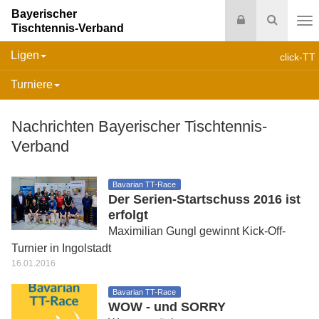
Bayerischer
Login
Suche
Tischtennis-Verband
Na
Ligen
click-TT
Turniere
Nachrichten Bayerischer Tischtennis-
Verband
Bavarian TT-Race
Der Serien-Startschuss 2016 ist
erfolgt
Maximilian Gungl gewinnt Kick-Off-
Turnier in Ingolstadt
16.01.2016
Bavarian TT-Race
WOW - und SORRY