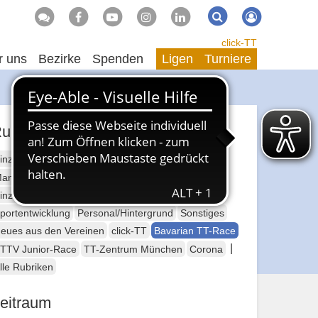
Suche
Suchen
click-TT
r uns
Bezirke
Spenden
Ligen
Turniere
ubriken
inzelsport Erwachsene
annschaftssport Erwachsene
Seniorensport
inzelsport Jugend
Mannschaftssport Jugend
portentwicklung
Personal/Hintergrund
Sonstiges
eues aus den Vereinen
click-TT
Bavarian TT-Race
|
TTV Junior-Race
TT-Zentrum München
Corona
lle Rubriken
eitraum