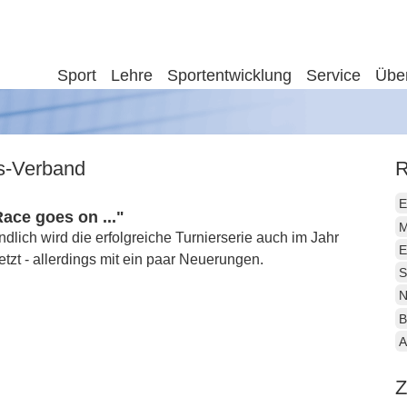
Sport
Lehre
Sportentwicklung
Service
Übe
is-Verband
R
E
ace goes on ..."
M
ndlich wird die erfolgreiche Turnierserie auch im Jahr
E
etzt - allerdings mit ein paar Neuerungen.
S
N
B
A
Z