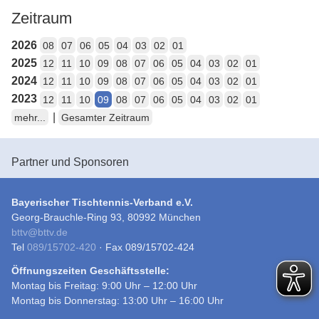
Zeitraum
2026
08
07
06
05
04
03
02
01
2025
12
11
10
09
08
07
06
05
04
03
02
01
2024
12
11
10
09
08
07
06
05
04
03
02
01
2023
12
11
10
09
08
07
06
05
04
03
02
01
|
mehr...
Gesamter Zeitraum
Partner und Sponsoren
Bayerischer Tischtennis-Verband e.V.
Georg-Brauchle-Ring 93, 80992 München
bttv
@
bttv.de
Tel
089/15702-420
· Fax 089/15702-424
Öffnungszeiten Geschäftsstelle:
Montag bis Freitag: 9:00 Uhr – 12:00 Uhr
Montag bis Donnerstag: 13:00 Uhr – 16:00 Uhr