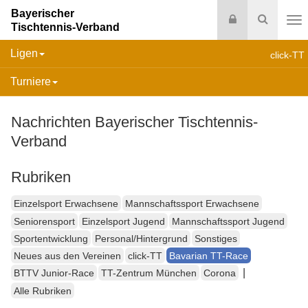
Bayerischer
Login
Suche
Tischtennis-Verband
Na
Ligen
click-TT
Turniere
Nachrichten Bayerischer Tischtennis-
Verband
Rubriken
Einzelsport Erwachsene
Mannschaftssport Erwachsene
Seniorensport
Einzelsport Jugend
Mannschaftssport Jugend
Sportentwicklung
Personal/Hintergrund
Sonstiges
Neues aus den Vereinen
click-TT
Bavarian TT-Race
|
BTTV Junior-Race
TT-Zentrum München
Corona
Alle Rubriken