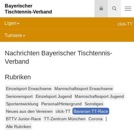
Bayerischer
Login
Suche
Tischtennis-Verband
Na
Ligen
click-TT
Turniere
Nachrichten Bayerischer Tischtennis-
Verband
Rubriken
Einzelsport Erwachsene
Mannschaftssport Erwachsene
Seniorensport
Einzelsport Jugend
Mannschaftssport Jugend
Sportentwicklung
Personal/Hintergrund
Sonstiges
Neues aus den Vereinen
click-TT
Bavarian TT-Race
|
BTTV Junior-Race
TT-Zentrum München
Corona
Alle Rubriken