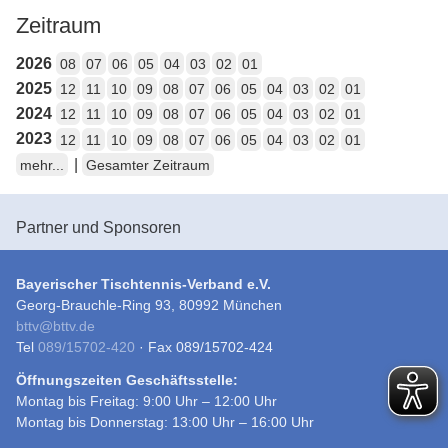
Zeitraum
2026
08
07
06
05
04
03
02
01
2025
12
11
10
09
08
07
06
05
04
03
02
01
2024
12
11
10
09
08
07
06
05
04
03
02
01
2023
12
11
10
09
08
07
06
05
04
03
02
01
|
mehr...
Gesamter Zeitraum
Partner und Sponsoren
Bayerischer Tischtennis-Verband e.V.
Georg-Brauchle-Ring 93, 80992 München
bttv
@
bttv.de
Tel
089/15702-420
· Fax 089/15702-424
Öffnungszeiten Geschäftsstelle:
Montag bis Freitag: 9:00 Uhr – 12:00 Uhr
Montag bis Donnerstag: 13:00 Uhr – 16:00 Uhr