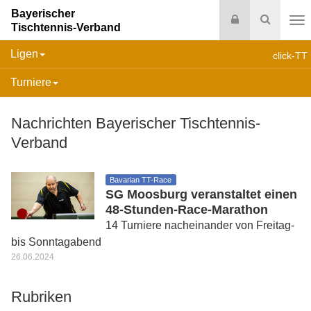
Bayerischer
Login
Suche
Tischtennis-Verband
Na
Ligen
click-TT
Turniere
Nachrichten Bayerischer Tischtennis-
Verband
Bavarian TT-Race
SG Moosburg veranstaltet einen
48-Stunden-Race-Marathon
14 Turniere nacheinander von Freitag-
bis Sonntagabend
26.06.2024
Rubriken