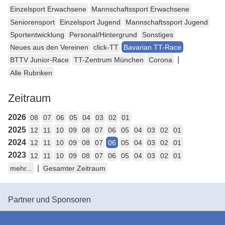
Einzelsport Erwachsene
Mannschaftssport Erwachsene
Seniorensport
Einzelsport Jugend
Mannschaftssport Jugend
Sportentwicklung
Personal/Hintergrund
Sonstiges
Neues aus den Vereinen
click-TT
Bavarian TT-Race
|
BTTV Junior-Race
TT-Zentrum München
Corona
Alle Rubriken
Zeitraum
2026
08
07
06
05
04
03
02
01
2025
12
11
10
09
08
07
06
05
04
03
02
01
2024
12
11
10
09
08
07
06
05
04
03
02
01
2023
12
11
10
09
08
07
06
05
04
03
02
01
|
mehr...
Gesamter Zeitraum
Partner und Sponsoren