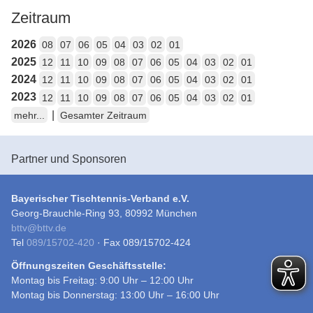
Zeitraum
2026
08
07
06
05
04
03
02
01
2025
12
11
10
09
08
07
06
05
04
03
02
01
2024
12
11
10
09
08
07
06
05
04
03
02
01
2023
12
11
10
09
08
07
06
05
04
03
02
01
|
mehr...
Gesamter Zeitraum
Partner und Sponsoren
Bayerischer Tischtennis-Verband e.V.
Georg-Brauchle-Ring 93, 80992 München
bttv
@
bttv.de
Tel
089/15702-420
· Fax 089/15702-424
Öffnungszeiten Geschäftsstelle:
Montag bis Freitag: 9:00 Uhr – 12:00 Uhr
Montag bis Donnerstag: 13:00 Uhr – 16:00 Uhr