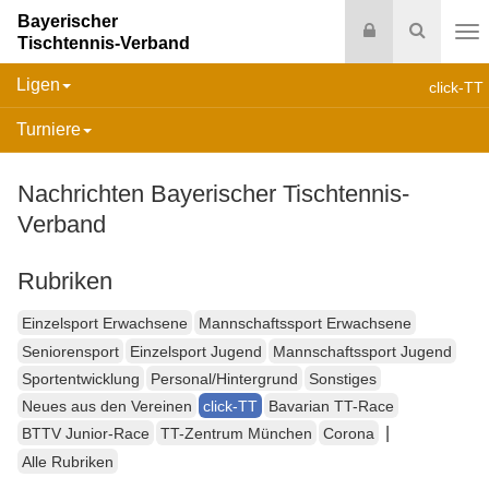
Bayerischer
Login
Suche
Tischtennis-Verband
Na
Ligen
click-TT
Turniere
Nachrichten Bayerischer Tischtennis-
Verband
Rubriken
Einzelsport Erwachsene
Mannschaftssport Erwachsene
Seniorensport
Einzelsport Jugend
Mannschaftssport Jugend
Sportentwicklung
Personal/Hintergrund
Sonstiges
Neues aus den Vereinen
click-TT
Bavarian TT-Race
|
BTTV Junior-Race
TT-Zentrum München
Corona
Alle Rubriken