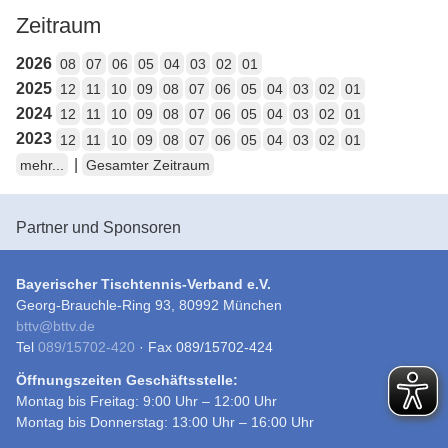
Zeitraum
2026
08
07
06
05
04
03
02
01
2025
12
11
10
09
08
07
06
05
04
03
02
01
2024
12
11
10
09
08
07
06
05
04
03
02
01
2023
12
11
10
09
08
07
06
05
04
03
02
01
|
mehr...
Gesamter Zeitraum
Partner und Sponsoren
Bayerischer Tischtennis-Verband e.V.
Georg-Brauchle-Ring 93, 80992 München
bttv
@
bttv.de
Tel
089/15702-420
· Fax 089/15702-424
Öffnungszeiten Geschäftsstelle:
Montag bis Freitag: 9:00 Uhr – 12:00 Uhr
Montag bis Donnerstag: 13:00 Uhr – 16:00 Uhr