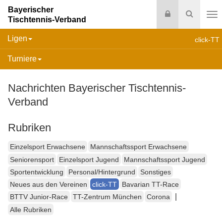
Bayerischer
Login
Suche
Tischtennis-Verband
Na
Ligen
click-TT
Turniere
Nachrichten Bayerischer Tischtennis-
Verband
Rubriken
Einzelsport Erwachsene
Mannschaftssport Erwachsene
Seniorensport
Einzelsport Jugend
Mannschaftssport Jugend
Sportentwicklung
Personal/Hintergrund
Sonstiges
Neues aus den Vereinen
click-TT
Bavarian TT-Race
|
BTTV Junior-Race
TT-Zentrum München
Corona
Alle Rubriken