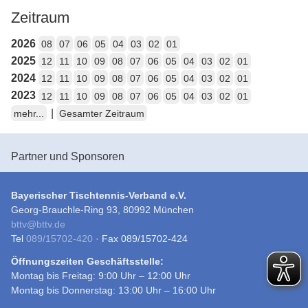
Zeitraum
2026
08
07
06
05
04
03
02
01
2025
12
11
10
09
08
07
06
05
04
03
02
01
2024
12
11
10
09
08
07
06
05
04
03
02
01
2023
12
11
10
09
08
07
06
05
04
03
02
01
|
mehr...
Gesamter Zeitraum
Partner und Sponsoren
Bayerischer Tischtennis-Verband e.V.
Georg-Brauchle-Ring 93, 80992 München
bttv
@
bttv.de
Tel
089/15702-420
· Fax 089/15702-424
Öffnungszeiten Geschäftsstelle:
Montag bis Freitag: 9:00 Uhr – 12:00 Uhr
Montag bis Donnerstag: 13:00 Uhr – 16:00 Uhr