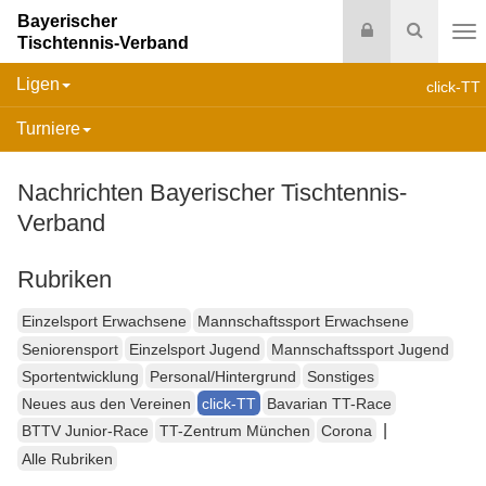
Bayerischer
Login
Suche
Tischtennis-Verband
Na
Ligen
click-TT
Turniere
Nachrichten Bayerischer Tischtennis-
Verband
Rubriken
Einzelsport Erwachsene
Mannschaftssport Erwachsene
Seniorensport
Einzelsport Jugend
Mannschaftssport Jugend
Sportentwicklung
Personal/Hintergrund
Sonstiges
Neues aus den Vereinen
click-TT
Bavarian TT-Race
|
BTTV Junior-Race
TT-Zentrum München
Corona
Alle Rubriken