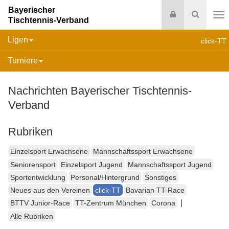
Bayerischer
Login
Suche
Tischtennis-Verband
Na
Ligen
click-TT
Turniere
Nachrichten Bayerischer Tischtennis-
Verband
Rubriken
Einzelsport Erwachsene
Mannschaftssport Erwachsene
Seniorensport
Einzelsport Jugend
Mannschaftssport Jugend
Sportentwicklung
Personal/Hintergrund
Sonstiges
Neues aus den Vereinen
click-TT
Bavarian TT-Race
|
BTTV Junior-Race
TT-Zentrum München
Corona
Alle Rubriken