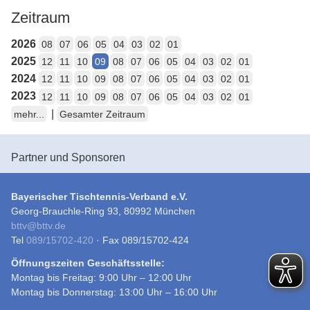
Zeitraum
2026
08
07
06
05
04
03
02
01
2025
12
11
10
09
08
07
06
05
04
03
02
01
2024
12
11
10
09
08
07
06
05
04
03
02
01
2023
12
11
10
09
08
07
06
05
04
03
02
01
|
mehr...
Gesamter Zeitraum
Partner und Sponsoren
Bayerischer Tischtennis-Verband e.V.
Georg-Brauchle-Ring 93, 80992 München
bttv
@
bttv.de
Tel
089/15702-420
· Fax 089/15702-424
Öffnungszeiten Geschäftsstelle:
Montag bis Freitag: 9:00 Uhr – 12:00 Uhr
Montag bis Donnerstag: 13:00 Uhr – 16:00 Uhr