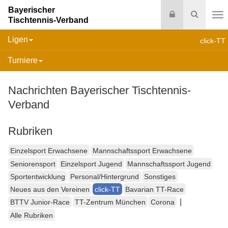
Bayerischer
Login
Suche
Tischtennis-Verband
Na
Ligen
click-TT
Turniere
Nachrichten Bayerischer Tischtennis-
Verband
Rubriken
Einzelsport Erwachsene
Mannschaftssport Erwachsene
Seniorensport
Einzelsport Jugend
Mannschaftssport Jugend
Sportentwicklung
Personal/Hintergrund
Sonstiges
Neues aus den Vereinen
click-TT
Bavarian TT-Race
|
BTTV Junior-Race
TT-Zentrum München
Corona
Alle Rubriken