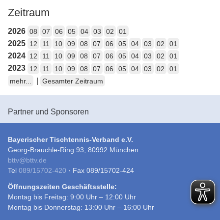
Zeitraum
2026
08
07
06
05
04
03
02
01
2025
12
11
10
09
08
07
06
05
04
03
02
01
2024
12
11
10
09
08
07
06
05
04
03
02
01
2023
12
11
10
09
08
07
06
05
04
03
02
01
|
mehr...
Gesamter Zeitraum
Partner und Sponsoren
Bayerischer Tischtennis-Verband e.V.
Georg-Brauchle-Ring 93, 80992 München
bttv
@
bttv.de
Tel
089/15702-420
· Fax 089/15702-424
Öffnungszeiten Geschäftsstelle:
Montag bis Freitag: 9:00 Uhr – 12:00 Uhr
Montag bis Donnerstag: 13:00 Uhr – 16:00 Uhr