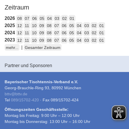
Zeitraum
2026
08
07
06
05
04
03
02
01
2025
12
11
10
09
08
07
06
05
04
03
02
01
2024
12
11
10
09
08
07
06
05
04
03
02
01
2023
12
11
10
09
08
07
06
05
04
03
02
01
|
mehr...
Gesamter Zeitraum
Partner und Sponsoren
Bayerischer Tischtennis-Verband e.V.
Georg-Brauchle-Ring 93, 80992 München
bttv
@
bttv.de
Tel
089/15702-420
· Fax 089/15702-424
Öffnungszeiten Geschäftsstelle:
Montag bis Freitag: 9:00 Uhr – 12:00 Uhr
Montag bis Donnerstag: 13:00 Uhr – 16:00 Uhr