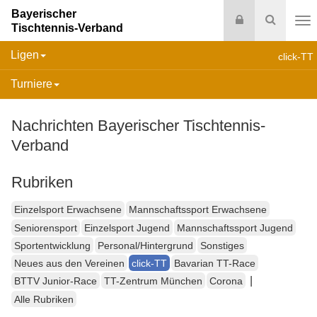
Bayerischer
Login
Suche
Tischtennis-Verband
Na
Ligen
click-TT
Turniere
Nachrichten Bayerischer Tischtennis-
Verband
Rubriken
Einzelsport Erwachsene
Mannschaftssport Erwachsene
Seniorensport
Einzelsport Jugend
Mannschaftssport Jugend
Sportentwicklung
Personal/Hintergrund
Sonstiges
Neues aus den Vereinen
click-TT
Bavarian TT-Race
|
BTTV Junior-Race
TT-Zentrum München
Corona
Alle Rubriken