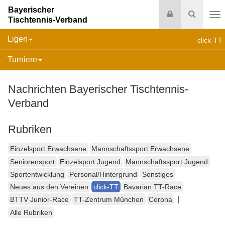
Bayerischer
Login
Suche
Tischtennis-Verband
Na
Ligen
click-TT
Turniere
Nachrichten Bayerischer Tischtennis-
Verband
Rubriken
Einzelsport Erwachsene
Mannschaftssport Erwachsene
Seniorensport
Einzelsport Jugend
Mannschaftssport Jugend
Sportentwicklung
Personal/Hintergrund
Sonstiges
Neues aus den Vereinen
click-TT
Bavarian TT-Race
|
BTTV Junior-Race
TT-Zentrum München
Corona
Alle Rubriken