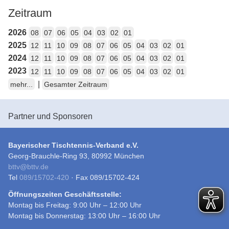
Zeitraum
2026
08
07
06
05
04
03
02
01
2025
12
11
10
09
08
07
06
05
04
03
02
01
2024
12
11
10
09
08
07
06
05
04
03
02
01
2023
12
11
10
09
08
07
06
05
04
03
02
01
|
mehr...
Gesamter Zeitraum
Partner und Sponsoren
Bayerischer Tischtennis-Verband e.V.
Georg-Brauchle-Ring 93, 80992 München
bttv
@
bttv.de
Tel
089/15702-420
· Fax 089/15702-424
Öffnungszeiten Geschäftsstelle:
Montag bis Freitag: 9:00 Uhr – 12:00 Uhr
Montag bis Donnerstag: 13:00 Uhr – 16:00 Uhr