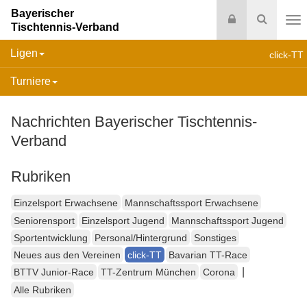
Bayerischer
Login
Suche
Tischtennis-Verband
Na
Ligen
click-TT
Turniere
Nachrichten Bayerischer Tischtennis-
Verband
Rubriken
Einzelsport Erwachsene
Mannschaftssport Erwachsene
Seniorensport
Einzelsport Jugend
Mannschaftssport Jugend
Sportentwicklung
Personal/Hintergrund
Sonstiges
Neues aus den Vereinen
click-TT
Bavarian TT-Race
|
BTTV Junior-Race
TT-Zentrum München
Corona
Alle Rubriken