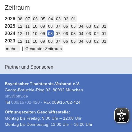
Zeitraum
2026
08
07
06
05
04
03
02
01
2025
12
11
10
09
08
07
06
05
04
03
02
01
2024
12
11
10
09
08
07
06
05
04
03
02
01
2023
12
11
10
09
08
07
06
05
04
03
02
01
|
mehr...
Gesamter Zeitraum
Partner und Sponsoren
Bayerischer Tischtennis-Verband e.V.
Georg-Brauchle-Ring 93, 80992 München
bttv
@
bttv.de
Tel
089/15702-420
· Fax 089/15702-424
Öffnungszeiten Geschäftsstelle:
Montag bis Freitag: 9:00 Uhr – 12:00 Uhr
Montag bis Donnerstag: 13:00 Uhr – 16:00 Uhr