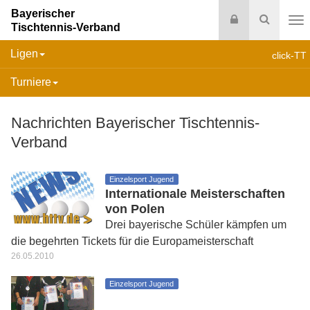
Bayerischer
Login
Suche
Tischtennis-Verband
Na
Ligen
click-TT
Turniere
Nachrichten Bayerischer Tischtennis-
Verband
Einzelsport Jugend
Internationale Meisterschaften
von Polen
Drei bayerische Schüler kämpfen um
die begehrten Tickets für die Europameisterschaft
26.05.2010
Einzelsport Jugend