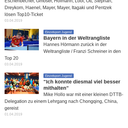
Eschenbecher, Gmoser, Hofmann, Loof, Ott, Stephan,
Dreykorn, Haenel, Mayer, Mayer, Itagaki und Pentzek
lösen Top10-Ticket
03.04.2019
Einzelsport Jugend
Bayern in der Weltrangliste
Hannes Hörmann zurück in der
Weltrangliste / Franzi Schreiner in den
Top 20
03.04.2019
Einzelsport Jugend
"Ich konnte diesmal viel besser
mithalten"
Mike Hollo war mit einer kleinen DTTB-
Delegation zu einem Lehrgang nach Chongqing, China,
gereist
01.04.2019