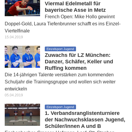
Viermal Edelmetall für
bayerische Asse in Metz
French Open: Mike Hollo gewinnt
Doppel-Gold, Laura Tiefenbrunner schafft es ins Einzel-
Viertelfinale
15.04.2019
Einzelsport Jugend
Zuwachs für LZ München:
Danzer, Schäfer, Keller und
Ruffing kommen
Die 14-jährigen Talente verstärken zum kommenden
Schuljahr die Trainingsgruppe und wollen sich weiter
entwickeln
05.04.2019
Einzelsport Jugend
1. Verbandsranglistenturniere
der Nachwuchsklassen Jugend,
Schüler/innen A und B