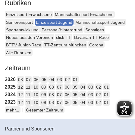
Rubriken
Einzelsport Erwachsene
Mannschaftssport Erwachsene
Seniorensport
Einzelsport Jugend
Mannschaftssport Jugend
Sportentwicklung
Personal/Hintergrund
Sonstiges
Neues aus den Vereinen
click-TT
Bavarian TT-Race
|
BTTV Junior-Race
TT-Zentrum München
Corona
Alle Rubriken
Zeitraum
2026
08
07
06
05
04
03
02
01
2025
12
11
10
09
08
07
06
05
04
03
02
01
2024
12
11
10
09
08
07
06
05
04
03
02
01
2023
12
11
10
09
08
07
06
05
04
03
02
01
|
mehr...
Gesamter Zeitraum
Partner und Sponsoren