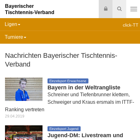
Bayerischer
Login
Suche
Tischtennis-Verband
Na
Ligen
click-TT
Turniere
Nachrichten Bayerischer Tischtennis-
Verband
Einzelsport Erwachsene
Bayern in der Weltrangliste
Schreiner und Tiefenbrunner klettern,
Schweiger und Kraus ersmals im ITTF-
Ranking vertreten
29.04.2019
Einzelsport Jugend
Jugend-DM: Livestream und