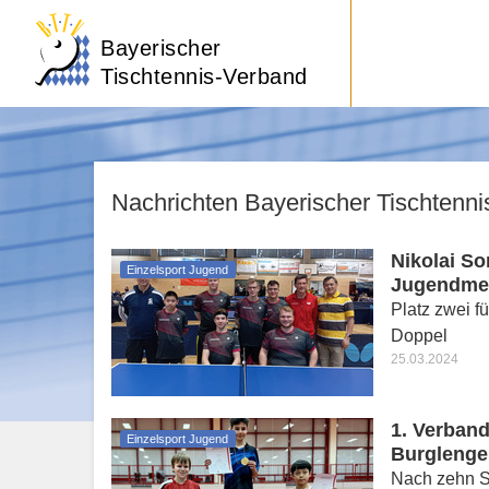
Bayerischer
Tischtennis-Verband
Nachrichten Bayerischer Tischtenn
Nikolai So
Einzelsport Jugend
Jugendmei
Platz zwei f
Doppel
25.03.2024
1. Verband
Einzelsport Jugend
Burglenge
Nach zehn St