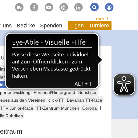
Suche
Suchen
click-TT
r uns
Bezirke
Spenden
Ligen
Turniere
ubriken
inzelsport Erwachsene
annschaftssport Erwachsene
Seniorensport
inzelsport Jugend
Mannschaftssport Jugend
portentwicklung
Personal/Hintergrund
Sonstiges
eues aus den Vereinen
click-TT
Bavarian TT-Race
|
TTV Junior-Race
TT-Zentrum München
Corona
lle Rubriken
eitraum