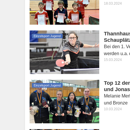
18.03.2024
Thannhaus
Einzelsport Jugend
Schauplät
Bei den 1. 
werden u.a. 
15.03.2024
Top 12 der
Einzelsport Jugend
und Jonas 
Melanie Mer
und Bronze
10.03.2024