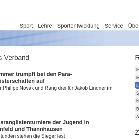
Sport
Lehre
Sportentwicklung
Service
Übe
is-Verband
R
E
mmer trumpft bei den Para-
M
sterschaften auf
E
ür Philipp Novak und Rang drei für Jakob Lindner im
S
N
B
A
sranglistenturniere der Jugend in
nfeld und Thannhausen
Z
unden stehen die Sieger fest