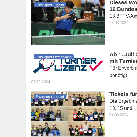
Dieses Wo
Einzelsport Jugend
12 Bundesr
13 BTTV-Ass
08.03.2024
Ab 1. Juli
Einzelsport Erwachsene
mit Turnie
Für Erwerb a
benötigt
07.03.2024
Tickets fü
Einzelsport Jugend
Die Ergebnis
13, 15 und 1
04.03.2024