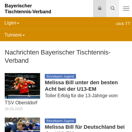
Bayerischer
Login
Suche
Tischtennis-Verband
Na
Ligen
click-TT
Turniere
Nachrichten Bayerischer Tischtennis-
Verband
Einzelsport Jugend
Melissa Bill unter den besten
Acht bei der U13-EM
Toller Erfolg für die 13-Jährige vom
TSV Oberstdorf
28.09.2025
Einzelsport Jugend
Melissa Bill für Deutschland bei