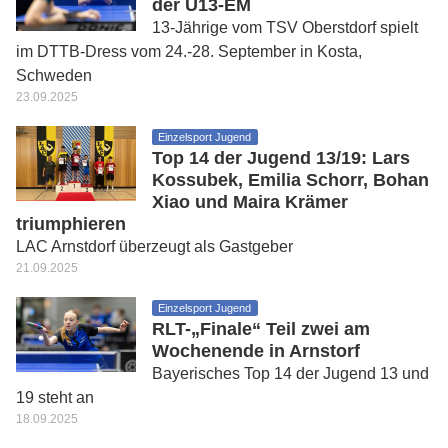
der U13-EM
13-Jährige vom TSV Oberstdorf spielt
im DTTB-Dress vom 24.-28. September in Kosta,
Schweden
23.09.2025
Einzelsport Jugend
Top 14 der Jugend 13/19: Lars
Kossubek, Emilia Schorr, Bohan
Xiao und Maira Krämer
triumphieren
LAC Arnstdorf überzeugt als Gastgeber
21.09.2025
Einzelsport Jugend
RLT-„Finale“ Teil zwei am
Wochenende in Arnstorf
Bayerisches Top 14 der Jugend 13 und
19 steht an
18.09.2025