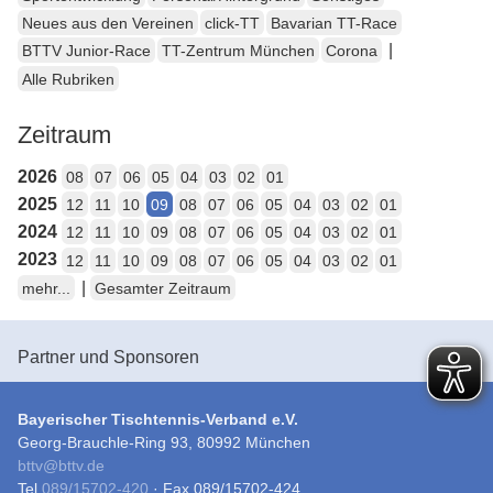
Neues aus den Vereinen
click-TT
Bavarian TT-Race
|
BTTV Junior-Race
TT-Zentrum München
Corona
Alle Rubriken
Zeitraum
2026
08
07
06
05
04
03
02
01
2025
12
11
10
09
08
07
06
05
04
03
02
01
2024
12
11
10
09
08
07
06
05
04
03
02
01
2023
12
11
10
09
08
07
06
05
04
03
02
01
|
mehr...
Gesamter Zeitraum
Partner und Sponsoren
Bayerischer Tischtennis-Verband e.V.
Georg-Brauchle-Ring 93, 80992 München
bttv
@
bttv.de
Tel
089/15702-420
· Fax 089/15702-424