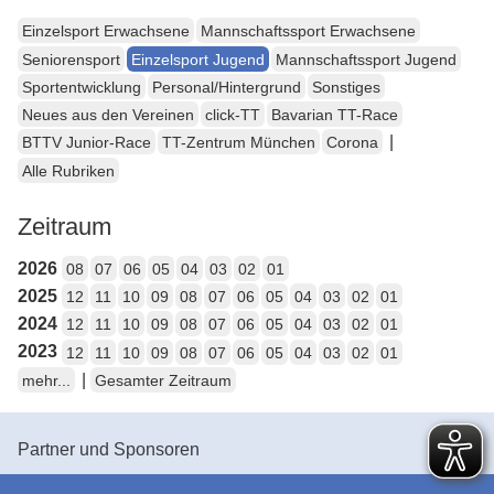
Einzelsport Erwachsene
Mannschaftssport Erwachsene
Seniorensport
Einzelsport Jugend
Mannschaftssport Jugend
Sportentwicklung
Personal/Hintergrund
Sonstiges
Neues aus den Vereinen
click-TT
Bavarian TT-Race
|
BTTV Junior-Race
TT-Zentrum München
Corona
Alle Rubriken
Zeitraum
2026
08
07
06
05
04
03
02
01
2025
12
11
10
09
08
07
06
05
04
03
02
01
2024
12
11
10
09
08
07
06
05
04
03
02
01
2023
12
11
10
09
08
07
06
05
04
03
02
01
|
mehr...
Gesamter Zeitraum
Partner und Sponsoren