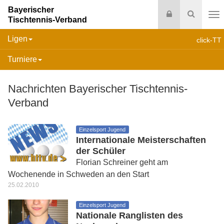
Bayerischer
Login
Suche
Tischtennis-Verband
Na
Ligen
click-TT
Turniere
Nachrichten Bayerischer Tischtennis-
Verband
Einzelsport Jugend
Internationale Meisterschaften
der Schüler
Florian Schreiner geht am
Wochenende in Schweden an den Start
25.02.2010
Einzelsport Jugend
Nationale Ranglisten des