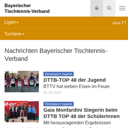
Bayerischer
Login
Suche
Tischtennis-Verband
Na
Ligen
click-TT
Turniere
Nachrichten Bayerischer Tischtennis-
Verband
Einzelsport Jugend
DTTB-TOP 48 der Jugend
BTTV hat sieben Eisen im Feuer
31.10.2014
Einzelsport Jugend
Gaia Monfardini Siegerin beim
DTTB TOP 48 der Schülerinnen
Mit herausragenden Ergebnissen