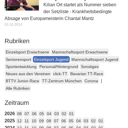
Kilian Ort startet als Nummer sieben
der Setzliste - Krankheitsbedingte
Absage von Europameisterin Chantal Mantz
03.10.2014
Rubriken
Einzelsport Erwachsene
Mannschaftssport Erwachsene
Seniorensport
Einzelsport Jugend
Mannschaftssport Jugend
Sportentwicklung
Personal/Hintergrund
Sonstiges
Neues aus den Vereinen
click-TT
Bavarian TT-Race
|
BTTV Junior-Race
TT-Zentrum München
Corona
Alle Rubriken
Zeitraum
2026
08
07
06
05
04
03
02
01
2025
12
11
10
09
08
07
06
05
04
03
02
01
2024