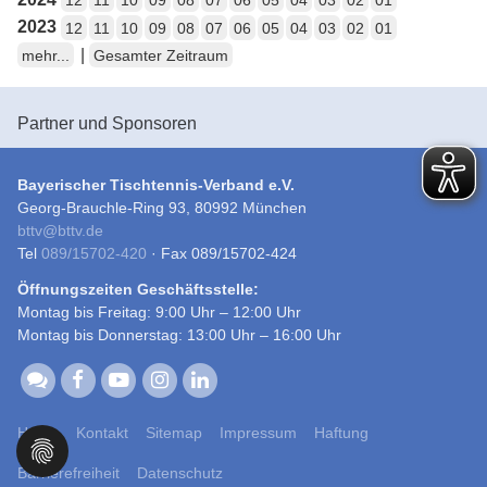
12
11
10
09
08
07
06
05
04
03
02
01
2023
12
11
10
09
08
07
06
05
04
03
02
01
|
mehr...
Gesamter Zeitraum
Partner und Sponsoren
Bayerischer Tischtennis-Verband e.V.
Georg-Brauchle-Ring 93, 80992 München
bttv
@
bttv.de
Tel
089/15702-420
· Fax 089/15702-424
Öffnungszeiten Geschäftsstelle:
Montag bis Freitag: 9:00 Uhr – 12:00 Uhr
Montag bis Donnerstag: 13:00 Uhr – 16:00 Uhr
Home
Kontakt
Sitemap
Impressum
Haftung
Barrierefreiheit
Datenschutz