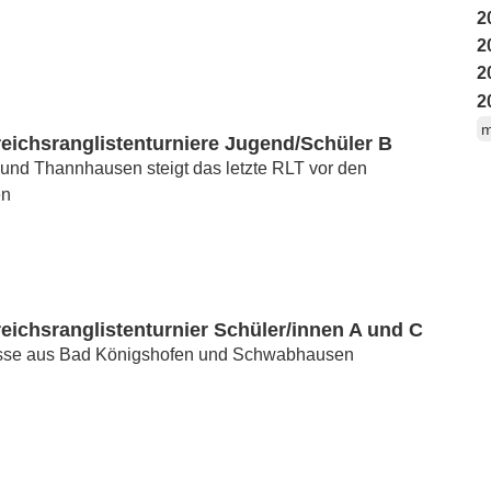
2
2
2
2
m
eichsranglistenturniere Jugend/Schüler B
 und Thannhausen steigt das letzte RLT vor den
en
ichsranglistenturnier Schüler/innen A und C
sse aus Bad Königshofen und Schwabhausen