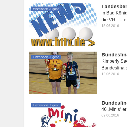
Landesbere
Einzelsport Jugend
In Bad Kön
die VRLT-Te
15.06.2016
Bundesfin
Einzelsport Jugend
Kimberly Sa
Bundesfinal
12.06.2016
Bundesfina
Einzelsport Jugend
40 „Minis“ e
09.06.2016