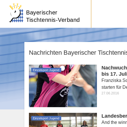
Bayerischer
Tischtennis-Verband
Nachrichten Bayerischer Tischtenn
Nachwuchs
Einzelsport Jugend
bis 17. Jul
Franziska Sc
starten für 
27.06.2016
Landesber
Einzelsport Jugend
And the winne