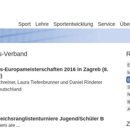
Sport
Lehre
Sportentwicklung
Service
Übe
is-Verband
R
E
-Europameisterschaften 2016 in Zagreb (8.
M
i)
E
hreiner, Laura Tiefenbrunner und Daniel Rinderer
S
Deutschland
N
B
A
eichsranglistenturniere Jugend/Schüler B
Z
rs are ...