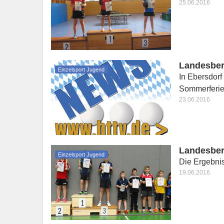
25.06.2016
Landesber
Einzelsport Jugend
In Ebersdorf
Sommerferi
23.06.2016
Landesbere
Einzelsport Jugend
Die Ergebni
19.06.2016