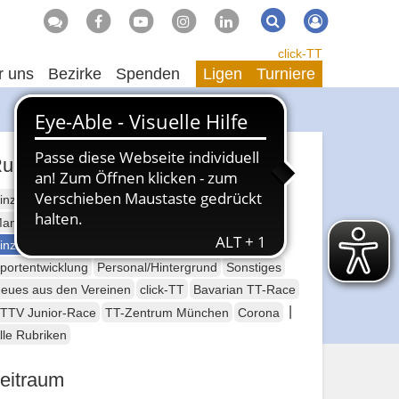
Suche
Suchen
click-TT
r uns
Bezirke
Spenden
Ligen
Turniere
ubriken
inzelsport Erwachsene
annschaftssport Erwachsene
Seniorensport
inzelsport Jugend
Mannschaftssport Jugend
portentwicklung
Personal/Hintergrund
Sonstiges
eues aus den Vereinen
click-TT
Bavarian TT-Race
|
TTV Junior-Race
TT-Zentrum München
Corona
lle Rubriken
eitraum