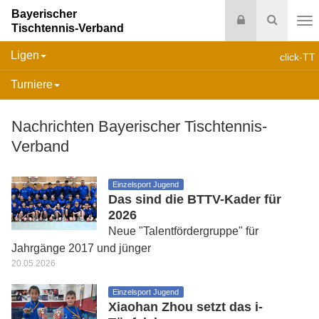
Bayerischer
Login
Suche
Tischtennis-Verband
Na
Ligen
click-TT
Turniere
Nachrichten Bayerischer Tischtennis-
Verband
Einzelsport Jugend
Das sind die BTTV-Kader für
2026
Neue "Talentfördergruppe" für
Jahrgänge 2017 und jünger
20.05.2026
Einzelsport Jugend
Xiaohan Zhou setzt das i-