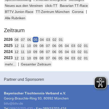
Neues aus den Vereinen
click-TT
Bavarian TT-Race
|
BTTV Junior-Race
TT-Zentrum München
Corona
Alle Rubriken
Zeitraum
2026
08
07
06
05
04
03
02
01
2025
12
11
10
09
08
07
06
05
04
03
02
01
2024
12
11
10
09
08
07
06
05
04
03
02
01
2023
12
11
10
09
08
07
06
05
04
03
02
01
|
mehr...
Gesamter Zeitraum
Partner und Sponsoren
Bayerischer Tischtennis-Verband e.V.
Georg-Brauchle-Ring 93, 80992 München
bttv
@
bttv.de
Tel
089/15702-420
· Fax 089/15702-424