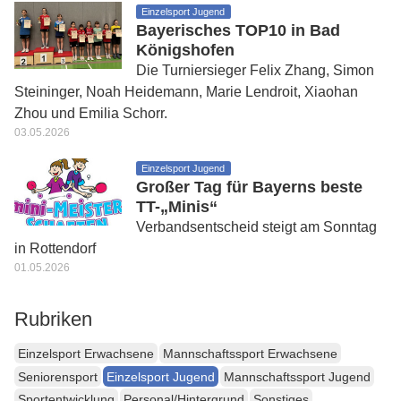
Einzelsport Jugend
Bayerisches TOP10 in Bad
Königshofen
Die Turniersieger Felix Zhang, Simon
Steininger, Noah Heidemann, Marie Lendroit, Xiaohan
Zhou und Emilia Schorr.
03.05.2026
Einzelsport Jugend
Großer Tag für Bayerns beste
TT-„Minis“
Verbandsentscheid steigt am Sonntag
in Rottendorf
01.05.2026
Rubriken
Einzelsport Erwachsene
Mannschaftssport Erwachsene
Seniorensport
Einzelsport Jugend
Mannschaftssport Jugend
Sportentwicklung
Personal/Hintergrund
Sonstiges