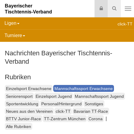
Bayerischer
Login
Suche
Tischtennis-Verband
Na
Ligen
click-TT
Turniere
Nachrichten Bayerischer Tischtennis-
Verband
Rubriken
Einzelsport Erwachsene
Mannschaftssport Erwachsene
Seniorensport
Einzelsport Jugend
Mannschaftssport Jugend
Sportentwicklung
Personal/Hintergrund
Sonstiges
Neues aus den Vereinen
click-TT
Bavarian TT-Race
|
BTTV Junior-Race
TT-Zentrum München
Corona
Alle Rubriken