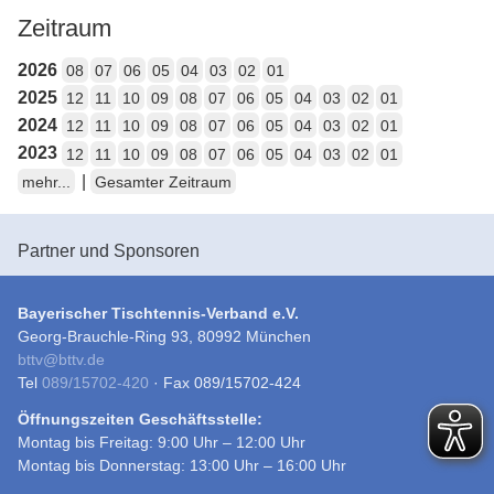
Zeitraum
2026
08
07
06
05
04
03
02
01
2025
12
11
10
09
08
07
06
05
04
03
02
01
2024
12
11
10
09
08
07
06
05
04
03
02
01
2023
12
11
10
09
08
07
06
05
04
03
02
01
|
mehr...
Gesamter Zeitraum
Partner und Sponsoren
Bayerischer Tischtennis-Verband e.V.
Georg-Brauchle-Ring 93, 80992 München
bttv
@
bttv.de
Tel
089/15702-420
· Fax 089/15702-424
Öffnungszeiten Geschäftsstelle:
Montag bis Freitag: 9:00 Uhr – 12:00 Uhr
Montag bis Donnerstag: 13:00 Uhr – 16:00 Uhr