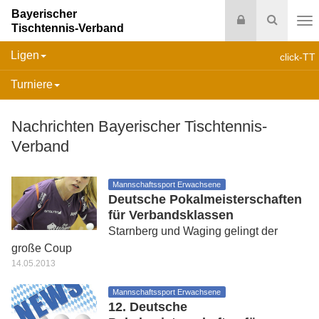
Bayerischer
Login
Suche
Tischtennis-Verband
Na
Ligen
click-TT
Turniere
Nachrichten Bayerischer Tischtennis-
Verband
Mannschaftssport Erwachsene
Deutsche Pokalmeisterschaften
für Verbandsklassen
Starnberg und Waging gelingt der
große Coup
14.05.2013
Mannschaftssport Erwachsene
12. Deutsche