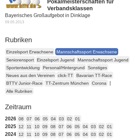
Pokalmeisterschaften für
Verbandsklassen
Bayerisches Großaufgebot in Dinklage
09.05.2013
Rubriken
Einzelsport Erwachsene
Mannschaftssport Erwachsene
Seniorensport
Einzelsport Jugend
Mannschaftssport Jugend
Sportentwicklung
Personal/Hintergrund
Sonstiges
Neues aus den Vereinen
click-TT
Bavarian TT-Race
|
BTTV Junior-Race
TT-Zentrum München
Corona
Alle Rubriken
Zeitraum
2026
08
07
06
05
04
03
02
01
2025
12
11
10
09
08
07
06
05
04
03
02
01
2024
12
11
10
09
08
07
06
05
04
03
02
01