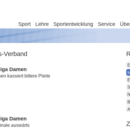
Sport
Lehre
Sportentwicklung
Service
Übe
is-Verband
R
E
liga Damen
M
 kassiert bittere Pleite
E
S
N
B
A
liga Damen
Z
inale auswärts