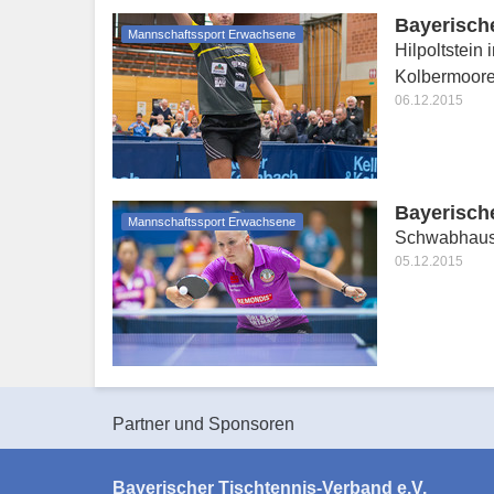
Bayerisch
Mannschaftssport Erwachsene
Hilpoltstein 
Kolbermoorer
06.12.2015
Bayerisch
Mannschaftssport Erwachsene
Schwabhause
05.12.2015
Partner und Sponsoren
Bayerischer Tischtennis-Verband e.V.