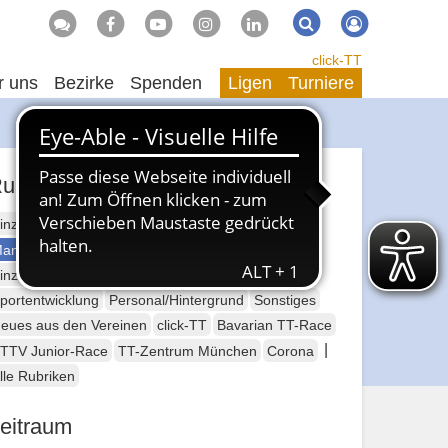
Suche
Suchen
click-TT
r uns
Bezirke
Spenden
Ligen
Turniere
ubriken
inzelsport Erwachsene
annschaftssport Erwachsene
Seniorensport
inzelsport Jugend
Mannschaftssport Jugend
portentwicklung
Personal/Hintergrund
Sonstiges
eues aus den Vereinen
click-TT
Bavarian TT-Race
|
TTV Junior-Race
TT-Zentrum München
Corona
lle Rubriken
eitraum