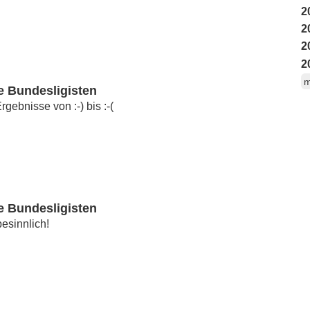
2
2
2
2
m
e Bundesligisten
gebnisse von :-) bis :-(
e Bundesligisten
esinnlich!