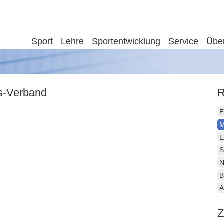
Sport
Lehre
Sportentwicklung
Service
Übe
is-Verband
R
E
M
E
S
N
B
A
Z