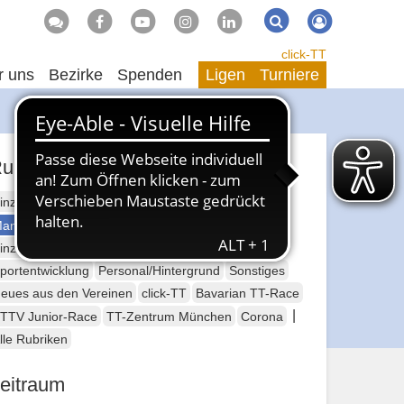
Suche
Suchen
click-TT
r uns
Bezirke
Spenden
Ligen
Turniere
ubriken
inzelsport Erwachsene
annschaftssport Erwachsene
Seniorensport
inzelsport Jugend
Mannschaftssport Jugend
portentwicklung
Personal/Hintergrund
Sonstiges
eues aus den Vereinen
click-TT
Bavarian TT-Race
|
TTV Junior-Race
TT-Zentrum München
Corona
lle Rubriken
eitraum