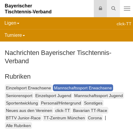
Bayerischer
Login
Suche
Tischtennis-Verband
Na
Ligen
click-TT
Turniere
Nachrichten Bayerischer Tischtennis-
Verband
Rubriken
Einzelsport Erwachsene
Mannschaftssport Erwachsene
Seniorensport
Einzelsport Jugend
Mannschaftssport Jugend
Sportentwicklung
Personal/Hintergrund
Sonstiges
Neues aus den Vereinen
click-TT
Bavarian TT-Race
|
BTTV Junior-Race
TT-Zentrum München
Corona
Alle Rubriken