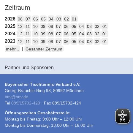
Zeitraum
2026
08
07
06
05
04
03
02
01
2025
12
11
10
09
08
07
06
05
04
03
02
01
2024
12
11
10
09
08
07
06
05
04
03
02
01
2023
12
11
10
09
08
07
06
05
04
03
02
01
|
mehr...
Gesamter Zeitraum
Partner und Sponsoren
Bayerischer Tischtennis-Verband e.V.
Georg-Brauchle-Ring 93, 80992 München
bttv
@
bttv.de
Tel
089/15702-420
· Fax 089/15702-424
Öffnungszeiten Geschäftsstelle:
Montag bis Freitag: 9:00 Uhr – 12:00 Uhr
Montag bis Donnerstag: 13:00 Uhr – 16:00 Uhr