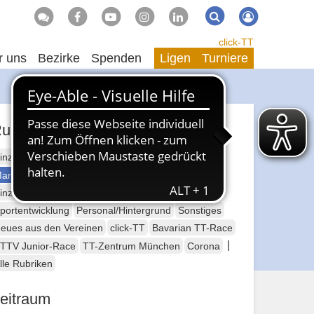
Suche
Suchen
click-TT
r uns
Bezirke
Spenden
Ligen
Turniere
ubriken
inzelsport Erwachsene
annschaftssport Erwachsene
Seniorensport
inzelsport Jugend
Mannschaftssport Jugend
portentwicklung
Personal/Hintergrund
Sonstiges
eues aus den Vereinen
click-TT
Bavarian TT-Race
|
TTV Junior-Race
TT-Zentrum München
Corona
lle Rubriken
eitraum