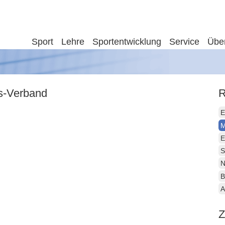
Sport
Lehre
Sportentwicklung
Service
Übe
is-Verband
R
E
M
E
S
N
B
A
Z