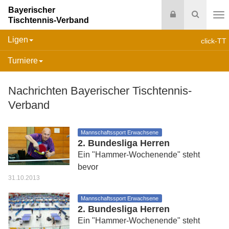
Bayerischer
Login
Suche
Tischtennis-Verband
Na
Ligen
click-TT
Turniere
Nachrichten Bayerischer Tischtennis-
Verband
Mannschaftssport Erwachsene
2. Bundesliga Herren
Ein "Hammer-Wochenende" steht
bevor
31.10.2013
Mannschaftssport Erwachsene
2. Bundesliga Herren
Ein "Hammer-Wochenende" steht