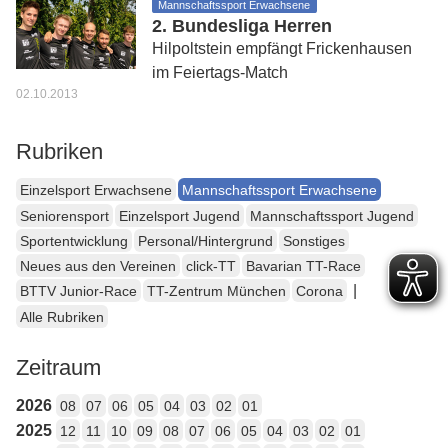
Mannschaftssport Erwachsene
2. Bundesliga Herren
Hilpoltstein empfängt Frickenhausen
im Feiertags-Match
02.10.2013
Rubriken
Einzelsport Erwachsene
Mannschaftssport Erwachsene
Seniorensport
Einzelsport Jugend
Mannschaftssport Jugend
Sportentwicklung
Personal/Hintergrund
Sonstiges
Neues aus den Vereinen
click-TT
Bavarian TT-Race
|
BTTV Junior-Race
TT-Zentrum München
Corona
Alle Rubriken
Zeitraum
2026
08
07
06
05
04
03
02
01
2025
12
11
10
09
08
07
06
05
04
03
02
01