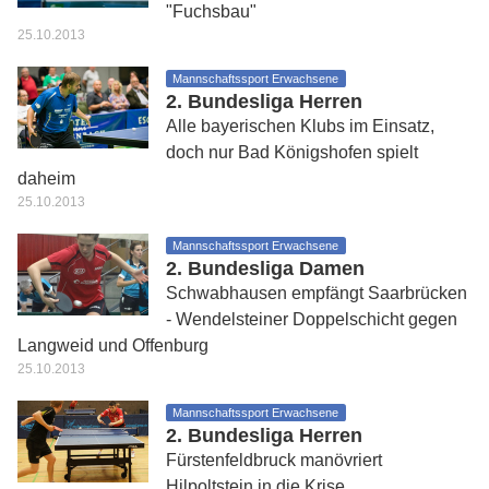
"Fuchsbau"
25.10.2013
Mannschaftssport Erwachsene
2. Bundesliga Herren
Alle bayerischen Klubs im Einsatz,
doch nur Bad Königshofen spielt
daheim
25.10.2013
Mannschaftssport Erwachsene
2. Bundesliga Damen
Schwabhausen empfängt Saarbrücken
- Wendelsteiner Doppelschicht gegen
Langweid und Offenburg
25.10.2013
Mannschaftssport Erwachsene
2. Bundesliga Herren
Fürstenfeldbruck manövriert
Hilpoltstein in die Krise