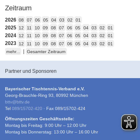
Zeitraum
2026
08
07
06
05
04
03
02
01
2025
12
11
10
09
08
07
06
05
04
03
02
01
2024
12
11
10
09
08
07
06
05
04
03
02
01
2023
12
11
10
09
08
07
06
05
04
03
02
01
|
mehr...
Gesamter Zeitraum
Partner und Sponsoren
Bayerischer Tischtennis-Verband e.V.
Georg-Brauchle-Ring 93, 80992 München
bttv
@
bttv.de
Tel
089/15702-420
· Fax 089/15702-424
Öffnungszeiten Geschäftsstelle:
Montag bis Freitag: 9:00 Uhr – 12:00 Uhr
Montag bis Donnerstag: 13:00 Uhr – 16:00 Uhr