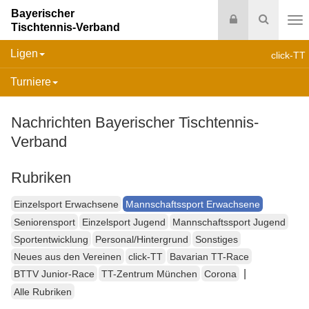
Bayerischer
Login
Suche
Tischtennis-Verband
Na
Ligen
click-TT
Turniere
Nachrichten Bayerischer Tischtennis-
Verband
Rubriken
Einzelsport Erwachsene
Mannschaftssport Erwachsene
Seniorensport
Einzelsport Jugend
Mannschaftssport Jugend
Sportentwicklung
Personal/Hintergrund
Sonstiges
Neues aus den Vereinen
click-TT
Bavarian TT-Race
|
BTTV Junior-Race
TT-Zentrum München
Corona
Alle Rubriken