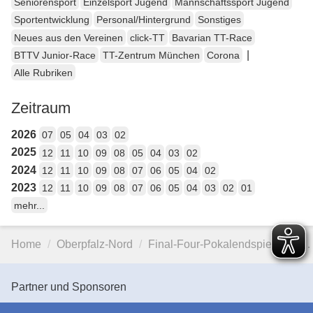
Seniorensport
Einzelsport Jugend
Mannschaftssport Jugend
Sportentwicklung
Personal/Hintergrund
Sonstiges
Neues aus den Vereinen
click-TT
Bavarian TT-Race
|
BTTV Junior-Race
TT-Zentrum München
Corona
Alle Rubriken
Zeitraum
2026
07
05
04
03
02
2025
12
11
10
09
08
05
04
03
02
2024
12
11
10
09
08
07
06
05
04
02
2023
12
11
10
09
08
07
06
05
04
03
02
01
mehr...
Home
Oberpfalz-Nord
Final-Four-Pokalendspiele der…
Partner und Sponsoren