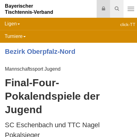
Bayerischer
Login
Suche
Tischtennis-Verband
Na
Ligen
click-TT
Turniere
Bezirk Oberpfalz-Nord
Mannschaftssport Jugend
Final-Four-
Pokalendspiele der
Jugend
SC Eschenbach und TTC Nagel
Pokalsieger