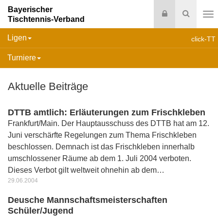
Bayerischer
Login
Suche
Tischtennis-Verband
Na
Ligen
click-TT
Turniere
Aktuelle Beiträge
DTTB amtlich: Erläuterungen zum Frischkleben
Frankfurt/Main. Der Hauptausschuss des DTTB hat am 12.
Juni verschärfte Regelungen zum Thema Frischkleben
beschlossen. Demnach ist das Frischkleben innerhalb
umschlossener Räume ab dem 1. Juli 2004 verboten.
Dieses Verbot gilt weltweit ohnehin ab dem…
29.06.2004
Deusche Mannschaftsmeisterschaften
Schüler/Jugend